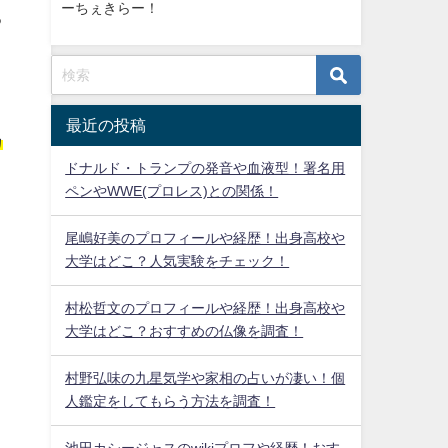
ーちぇきらー！
る
最近の投稿
カ
ドナルド・トランプの発音や血液型！署名用
ペンやWWE(プロレス)との関係！
尾嶋好美のプロフィールや経歴！出身高校や
大学はどこ？人気実験をチェック！
村松哲文のプロフィールや経歴！出身高校や
大学はどこ？おすすめの仏像を調査！
村野弘味の九星気学や家相の占いが凄い！個
人鑑定をしてもらう方法を調査！