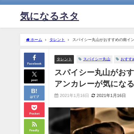
気になるネタ
ホーム
タレント
スパイシー丸山がおすすめの南イ
タレント
スパイシー丸山
おすす
Facebook
スパイシー丸山がお
post
アンカレーが気にな
2021年1月16日
2021年1月16日
はてブ
Pocket
Feedly