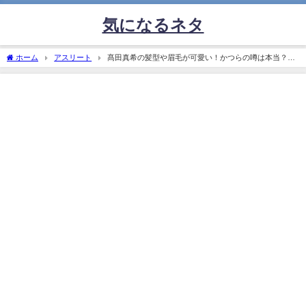
気になるネタ
ホーム
アスリート
髙田真希の髪型や眉毛が可愛い！かつらの噂は本当？結
婚する彼氏はいる？