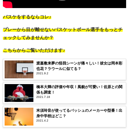
バスケをするならコレ♪
プレーから目が離せないバスケットボール選手をもっとチ
ェックしてみませんか？
こちらからご覧いただけます♪
渡嘉敷来夢の怪我シーンが痛々しい！彼女は岡本彩
也花？ラウールに似てる？
2021.9.2
橋本大輝の評価や年収！風貌が可愛い！佐原との関
係も調査！
2021.7.18
米須玲音が使ってるバッシュのメーカーや型番！出
身中学校はどこ？
2021.4.2