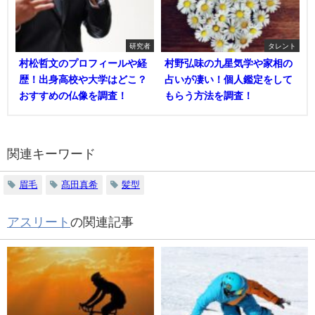
研究者
タレント
村松哲文のプロフィールや経
村野弘味の九星気学や家相の
歴！出身高校や大学はどこ？
占いが凄い！個人鑑定をして
おすすめの仏像を調査！
もらう方法を調査！
関連キーワード
眉毛
髙田真希
髪型
アスリート
の関連記事