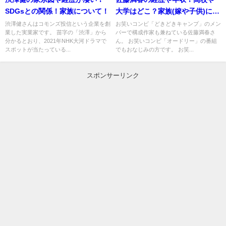
SDGsとの関係！家族について！
大学はどこ？家族(嫁や子供)につ
いて！
渋澤健さんはコモンズ投信という企業を創
お笑いコンビ「どきどきキャンプ」のメン
業した実業家です。 苗字の「渋澤」から
バーで構成作家も兼ねている佐藤満春さ
分かるとおり、2021年NHK大河ドラマで
ん。 お笑いコンビ「オードリー」の番組
スポットが当たっている...
でもおなじみの方です。 お笑...
スポンサーリンク