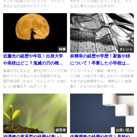
ャンルで話題となった方です。 テレビで
系がすごいと話題になっています。 そう
見るとなかなかのイケメンで...
なると奥さんはどんな方なの...
時事
タレント
近藤光の経歴や年収！出身大学
林輝幸の経歴や学歴！家族や姉
や高校はどこ？鬼滅の刃の権利
について！卒業した小学校は高
失効の可能性！
岡のどこ？
鬼滅の刃と言えば、週刊少年ジャンプで感
クイズバラエティ番組「東大王」で「ジャ
動のラストを迎えた大人気漫画ですね。
スコ林」のあだ名で親しまれている現役東
竈門炭治郎（かまど たんじろう）が鬼に
大生である林輝幸さん。 素晴らしい知識
なった妹禰豆子（ねずこ）を...
量と、かなりの人気の持つタ...
経営者
お笑い芸人
渋澤健の家系図や経歴が凄い！
佐藤満春の経歴や年収！高校や