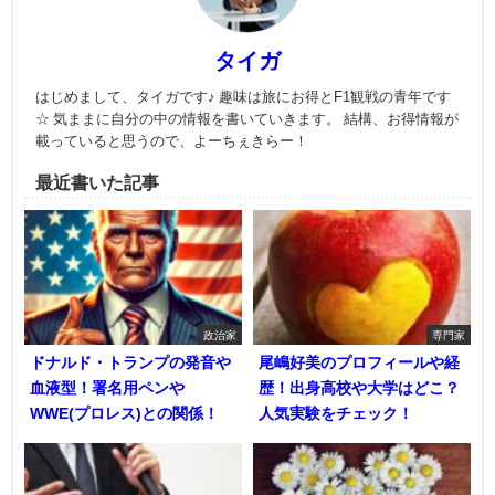
タイガ
はじめまして、タイガです♪ 趣味は旅にお得とF1観戦の青年です
☆ 気ままに自分の中の情報を書いていきます。 結構、お得情報が
載っていると思うので、よーちぇきらー！
最近書いた記事
政治家
専門家
ドナルド・トランプの発音や
尾嶋好美のプロフィールや経
血液型！署名用ペンや
歴！出身高校や大学はどこ？
WWE(プロレス)との関係！
人気実験をチェック！