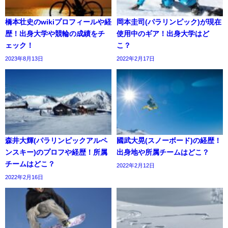
橋本壮史のwikiプロフィールや経
岡本圭司(パラリンピック)が現在
歴！出身大学や競輪の成績をチ
使用中のギア！出身大学はど
ェック！
こ？
2023年8月13日
2022年2月17日
森井大輝(パラリンピックアルペ
國武大晃(スノーボード)の経歴！
ンスキー)のプロフや経歴！所属
出身地や所属チームはどこ？
チームはどこ？
2022年2月12日
2022年2月16日