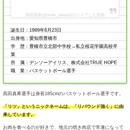
髙田真希(@maki_takada)がシェアした投稿
誕生日：1989年8月23日
出身地：愛知県豊橋市
学 歴：豊橋市立北部中学校→私立桜花学園高校卒
業
所 属：デンソーアイリス、株式会社TRUE HOPE
職 業：バスケットボール選手
髙田真希選手は身長185cmのバスケットボール選手です。
「リツ」というニックネームは、「リバウンド強く」に由
来しています。
お肉を食べるのが好きで、地元の焼き肉店で常連になって