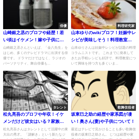
俳優
料理研究家
山崎銀之丞のプロフや経歴！若
山本ゆりのwikiプロフ！妊娠中レ
い頃はイケメン！嫁や子供につ
シピが美味しそう！料理教室は
いて！
開いてる？
山崎銀之丞さんといえば、「金八先生」を
山本ゆりさんは妊娠中レシピが話題の料理
はじめ、多くのテレビドラマに出演する俳
コラムニストです。 これまでに発表して
優です。 ドラマだけではなく、ラジオの
きたお手軽レシピも好評で、料理教室につ
パーソナリティ、舞台俳優も...
いて興味を持つ方も多くいま...
タレント
歌舞伎役者
松丸亮吾のプロフや年収！イケ
坂東巳之助の経歴や家系図が凄
メンだけど彼女はいる？家族や
い！奥さん(妻)や子供について！
兄弟について！
松丸亮吾さんはタレントとして活躍中の東
最近はテレビで見かけることも多い歌舞伎
大出の秀才。 「謎解き」という新たなジ
役者の坂東巳之助さん。 じつは経歴や家