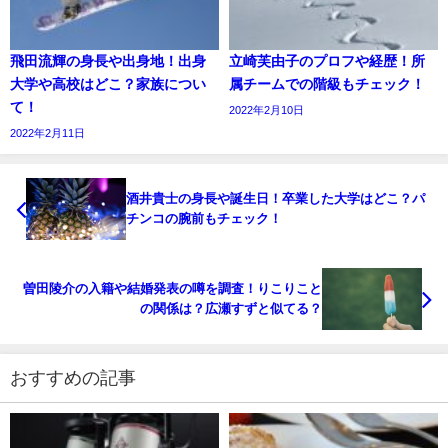
飛田流輝の身長や出身地！出身
立崎芙由子のプロフや経歴！所
大学や高校はどこ？家族につい
属チームでの階級もチェック！
て！
2022年2月10日
2022年2月11日
酒井貴士の身長や誕生日！卒業した大学はどこ？パ
チンコの腕前もチェック！
曽田陵介の入籍や結婚発表の噂を調査！りこりこと
の関係は？広瀬すずと似てる？
おすすめの記事