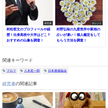
研究者
タレント
村松哲文のプロフィールや経
村野弘味の九星気学や家相の
歴！出身高校や大学はどこ？
占いが凄い！個人鑑定をして
おすすめの仏像を調査！
もらう方法を調査！
関連キーワード
プロフ
八木宏一郎
日本唐揚協会
経営者
の関連記事