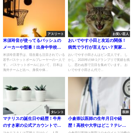
アスリート
お笑い芸人
米須玲音が使ってるバッシュの
おいでやす小田と友近の関係！
メーカーや型番！出身中学校は
病気でラ行が言えない？実家や
どこ？
事務所はどこ？
米須玲音選手は、現在最も注目されている
おいでやす小田さんはピン芸人です。 し
若手バスケットボールプレーヤーの一人で
かし、2020年のM-1グランプリで実績を残
す。 バスケットボールにおいて、日本は
し、思わぬ形で注目を集めています。 お
海外チームと比べ、身長や体...
いでやす小田さん代で...
タレント
医師
マナリスの誕生日や経歴！牛丼
小倉崇以医師の生年月日や経
のすき家の公式アカウントで紹
歴！高校や大学はどこ？テレビ
介された理由！
に出たECMONETとは！
マナリスさんは芸能人ではなく、人気
小倉崇以医師は新型コロナウイルス治療の