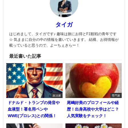
タイガ
はじめまして、タイガです♪ 趣味は旅にお得とF1観戦の青年です
☆ 気ままに自分の中の情報を書いていきます。 結構、お得情報が
載っていると思うので、よーちぇきらー！
最近書いた記事
政治家
専門家
ドナルド・トランプの発音や
尾嶋好美のプロフィールや経
血液型！署名用ペンや
歴！出身高校や大学はどこ？
WWE(プロレス)との関係！
人気実験をチェック！