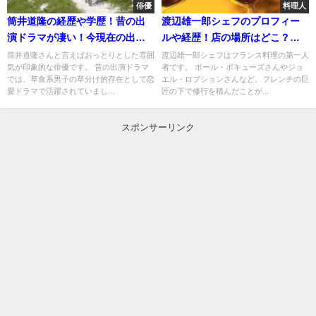
俳優
料理人
筒井道隆の経歴や学歴！昔の出
渡辺雄一郎シェフのプロフィー
演ドラマが凄い！今現在の出演
ルや経歴！店の場所はどこ？メ
情報！
ニューの彩がきれい！
筒井道隆さんと言えばおっとりとした雰囲
渡辺雄一郎シェフはフランス料理の第一人
気が印象的な俳優です。 昔の出演ドラマ
者です。 ポール・ボキューズさんやジョ
では、草食系男子の草分け的存在として恋
エル・ロブションさんなど、フレンチの巨
愛ドラマで活躍されていまし...
匠の下で修行を積んだことが...
スポンサーリンク