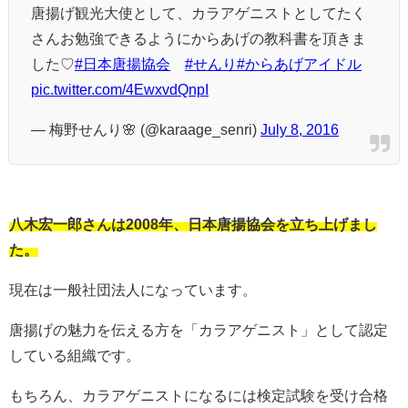
唐揚げ観光大使として、カラアゲニストとしてたく
さんお勉強できるようにからあげの教科書を頂きま
した♡
#日本唐揚協会
#せんり
#からあげアイドル
pic.twitter.com/4EwxvdQnpI
— 梅野せんり🌸 (@karaage_senri)
July 8, 2016
八木宏一郎さんは2008年、日本唐揚協会を立ち上げまし
た。
現在は一般社団法人になっています。
唐揚げの魅力を伝える方を「カラアゲニスト」として認定
している組織です。
もちろん、カラアゲニストになるには検定試験を受け合格