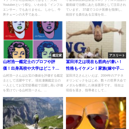
Youtuberという様な、いわゆる「インフル
最前線で治療にあたる医師として注目され
エンサー」でもありません。 しかし、牛
ています。 37歳でコロナ医療を指揮し、
丼チェーンの大手である...
統括する責任ある立場を任...
鑑定家
アスリート
山村浩一鑑定士のプロフや評
冨田洋之は現在も筋肉が凄い！
価！出身高校や大学はどこ？結
性格もイケメン！家族(嫁や子供)
婚した嫁や子供はいる？
について！
山村浩一さんはお宝の価値を評価する鑑定
冨田洋之さんといえば、2004年のアテネ
士として活躍中です。 現在凄腕鑑定士の
オリンピックをはじめ、数々の世界大会で
一人としてお宝官邸番組で活躍し高い評価
メダルを獲得した体操選手です。 現在は
を受けている山村浩一さん、...
現役を退き、指導者として...