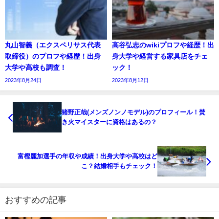
丸山智義（エクスペリサス代表
高谷弘志のwikiプロフや経歴！出
取締役）のプロフや経歴！出身
身大学や経営する家具店をチェ
大学や高校も調査！
ック！
2023年8月24日
2023年8月12日
猪野正哉(メンズノンノモデル)のプロフィール！焚
き火マイスターに資格はあるの？
富樫麗加選手の年収や成績！出身大学や高校はど
こ？結婚相手もチェック！
おすすめの記事