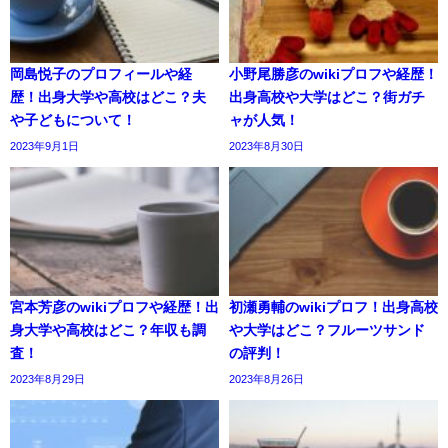
岡島悦子のプロフィールや経
小野尾勝彦のwikiプロフや経歴！
歴！出身大学や高校はどこ？夫
出身高校や大学はどこ？街ガチ
や子どもについて！
ャが人気！
2023年9月1日
2023年8月30日
宮本芳彦のwikiプロフや経歴！出
初瀬勇輔のwikiプロフ！出身高校
身大学や高校はどこ？年収も調
や大学はどこ？フルーツサンド
査！
の評判！
2023年8月29日
2023年8月26日