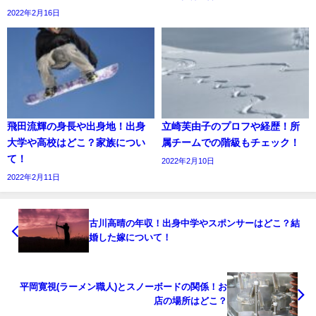
2022年2月16日
飛田流輝の身長や出身地！出身
立崎芙由子のプロフや経歴！所
大学や高校はどこ？家族につい
属チームでの階級もチェック！
て！
2022年2月10日
2022年2月11日
古川高晴の年収！出身中学やスポンサーはどこ？結
婚した嫁について！
平岡寛視(ラーメン職人)とスノーボードの関係！お
店の場所はどこ？