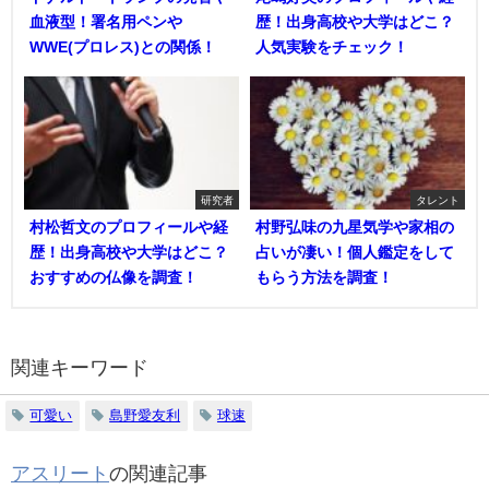
血液型！署名用ペンや
歴！出身高校や大学はどこ？
WWE(プロレス)との関係！
人気実験をチェック！
研究者
タレント
村松哲文のプロフィールや経
村野弘味の九星気学や家相の
歴！出身高校や大学はどこ？
占いが凄い！個人鑑定をして
おすすめの仏像を調査！
もらう方法を調査！
関連キーワード
可愛い
島野愛友利
球速
アスリート
の関連記事