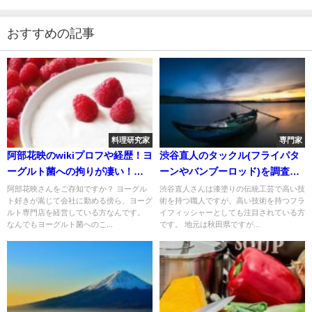
おすすめの記事
料理研究家
専門家
阿部花映のwikiプロフや経歴！ヨ
渋谷直人のタックル(フライパタ
ーグルト菌への拘りが凄い！お
ーンやバンブーロッド)を調査！
店の場所はどこ？
鬼怒川で釣ってる？
阿部花映さんをご存知ですか？ ヨーグル
渋谷直人さんは漆塗りの伝統工芸で高い技
ト好きが嵩じて会社に勤める傍ら、ヨーグ
術を持つ職人ですが、高い技術を持つフラ
ルト専門店を経営している方なんです。
イフィッシャーとしても注目されている方
なんでもヨーグルト菌へのこ...
です。 地元は秋田県ですが...