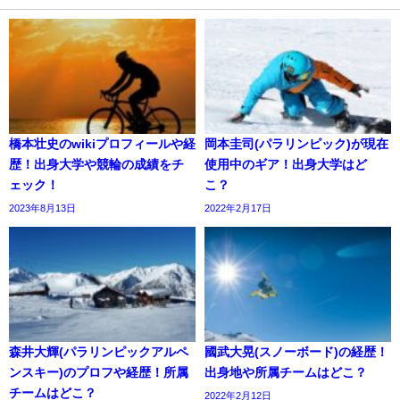
橋本壮史のwikiプロフィールや経
岡本圭司(パラリンピック)が現在
歴！出身大学や競輪の成績をチ
使用中のギア！出身大学はど
ェック！
こ？
2023年8月13日
2022年2月17日
森井大輝(パラリンピックアルペ
國武大晃(スノーボード)の経歴！
ンスキー)のプロフや経歴！所属
出身地や所属チームはどこ？
チームはどこ？
2022年2月12日