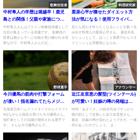
歌舞伎役者
料理研究家
中村隼人の学歴は堀越卒！鹿児
栗原心平が痩せたダイエット方
島との関係！父親や家族につい
法が気になる！使用フライパン
て！
や鍋も調査！
中村隼人さんはイケメン歌舞伎俳優として
見たら思わず作りたくなるレシピを数々生
注目が集まっている俳優です。 歌舞伎の
み出す料理人の栗原心平さん。 最近外見
世界は親から子へと伝統が受け継がれる世
がシュッとして、ほっこり系男子からスタ
界なので、中村隼人さんの父...
イリッシュな雰囲気になられ...
野球選手
アナウンサー
今川優馬の筋肉や打撃フォーム
近江友里恵の髪型(ツインテール)
が凄い！指名漏れてたらメジャ
が可愛い！妊娠の噂の発端は？
ー入団の噂について！
父親について！
北海道日本ハムファイターズからドラフト
NHK「あさイチ」の総合司会ですっかり
6位ながらも指名を受けた今川優馬さん。
朝の顔として定着した近江友里恵さん。
強打者としての活躍が期待される選手で
最近、妊娠の噂が流れたようですが、一体
す。 そんな今川優馬さんで...
何があったのでしょう。 ま...