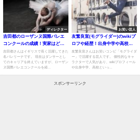
ディレクター
お笑い芸人
吉田都のローザンヌ国際バレエ
友繁良宣(モグライダー)のwikiプ
コンクールの成績！実家はど
ロフや経歴！出身中学や高校は
こ？食事の特徴を調査！
どこ？
吉田都さんはイギリスで長く活躍してきた
友繁良宣さんはお笑いコンビ「モグライダ
名バレリーナです。 現在はダンサーとし
ー」で活躍する芸人です。 個性的なキャ
てのキャリアを終えていますが、ローザン
ラクターで人気があり、wikiプロフィール
ヌ国際バレエコンクールを経...
や出身中学、高校といっ...
スポンサーリンク