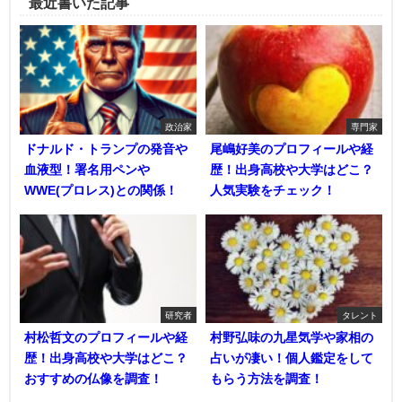
最近書いた記事
政治家
専門家
ドナルド・トランプの発音や
尾嶋好美のプロフィールや経
血液型！署名用ペンや
歴！出身高校や大学はどこ？
WWE(プロレス)との関係！
人気実験をチェック！
研究者
タレント
村松哲文のプロフィールや経
村野弘味の九星気学や家相の
歴！出身高校や大学はどこ？
占いが凄い！個人鑑定をして
おすすめの仏像を調査！
もらう方法を調査！