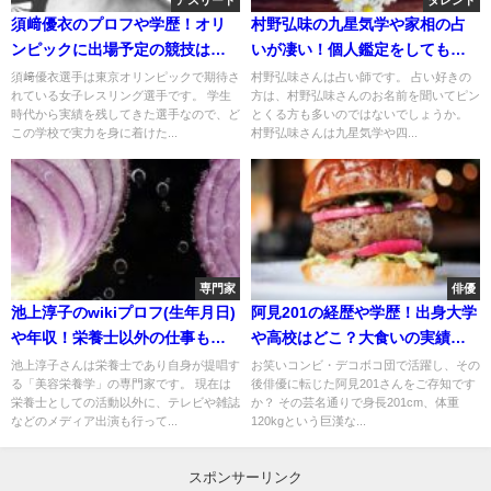
アスリート
タレント
須﨑優衣のプロフや学歴！オリ
村野弘味の九星気学や家相の占
ンピックに出場予定の競技は？
いが凄い！個人鑑定をしてもら
家族について！
う方法を調査！
須﨑優衣選手は東京オリンピックで期待さ
村野弘味さんは占い師です。 占い好きの
れている女子レスリング選手です。 学生
方は、村野弘味さんのお名前を聞いてピン
時代から実績を残してきた選手なので、ど
とくる方も多いのではないでしょうか。
この学校で実力を身に着けた...
村野弘味さんは九星気学や四...
専門家
俳優
池上淳子のwikiプロフ(生年月日)
阿見201の経歴や学歴！出身大学
や年収！栄養士以外の仕事も凄
や高校はどこ？大食いの実績も
い！
調査！
池上淳子さんは栄養士であり自身が提唱す
お笑いコンビ・デコボコ団で活躍し、その
る「美容栄養学」の専門家です。 現在は
後俳優に転じた阿見201さんをご存知です
栄養士としての活動以外に、テレビや雑誌
か？ その芸名通りで身長201cm、体重
などのメディア出演も行って...
120kgという巨漢な...
スポンサーリンク