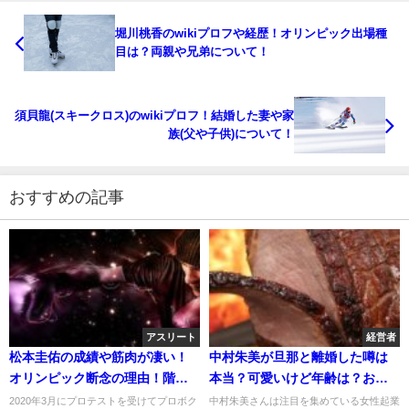
堀川桃香のwikiプロフや経歴！オリンピック出場種
目は？両親や兄弟について！
須貝龍(スキークロス)のwikiプロフ！結婚した妻や家
族(父や子供)について！
おすすめの記事
アスリート
経営者
松本圭佑の成績や筋肉が凄い！
中村朱美が旦那と離婚した噂は
オリンピック断念の理由！階級
本当？可愛いけど年齢は？お店
や学歴も調査！
は亀岡のどこ？
2020年3月にプロテストを受けてプロボク
中村朱美さんは注目を集めている女性起業