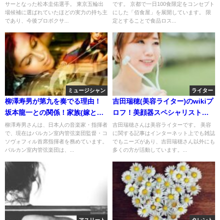
サーとなった松本圭佑選手。 東京五輪出
です。 京都で一日100食限定をコンセプト
場候補に選ばれていたほどの実力の持ち主
にした「佰食屋」を展開しています。 限
であり、今後プロボクサ...
定とすることで食品ロス...
ミュージシャン
ライター
柳澤寿男が第九を奏でる理由！
吉田瑞穂(美容ライター)のwikiプ
坂本龍一との関係！家族(嫁と子
ロフ！美顔器スペシャリストと
供)も気になる！
は何者？
柳澤寿男さんは、日本人の音楽家・指揮者
吉田瑞穂さんは美容ライターです。 美容
で、現在はバルカン室内管弦楽団監督・コ
に関する記事はインターネット上でも雑誌
ソヴォフィル首席指揮者を務めています。
でもニーズがあり、吉田瑞穂さん以外にも
バルカン室内管弦楽団は、...
多くの方が活動しています。...