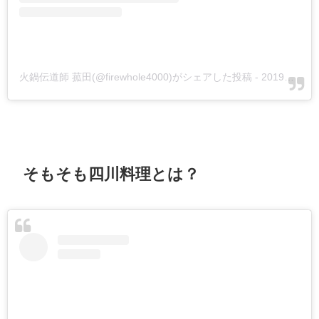
火鍋伝道師 菰田(@firewhole4000)がシェアした投稿
-
2019年 2月月18日午前6時28分PST
そもそも四川料理とは？