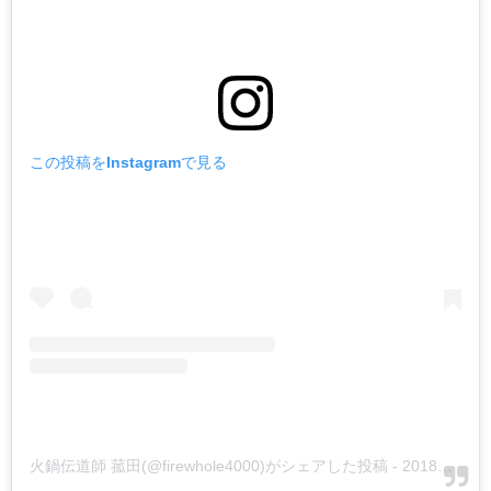
この投稿をInstagramで見る
火鍋伝道師 菰田(@firewhole4000)がシェアした投稿
-
2018年 9月月5日午前3時46分PDT