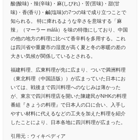
酸(酸味)・辣(辛味)・麻(しびれ)・苦(苦味)・甜(甘
味)・香(香り)・鹹(塩味)の7つの味で成り立つことで
知られる。 特に痺れるような辛さを意味する「麻
辣」（マーラー málà）を味の特徴にしており、中国
の他の地方の料理に比べて香辛料を多用する。これ
は四川省や重慶市の湿度が高く夏と冬の寒暖の差の
大きい気候が関係しているとされる。
福建料理、広東料理が先に広まり、ついで満洲料理
（東北料理（中国語版））が広まっていた日本にお
いては、戦後まで四川料理へのなじみは薄かった
が、東京で四川料理店を開いた陳建民がNHKの料理
番組『きょうの料理』で日本人の口に合い、入手し
やすい材料に代えるなどの工夫を加えた料理を紹介
したことにより、日本各地に四川料理が広まった。
引用元：ウィキペディア