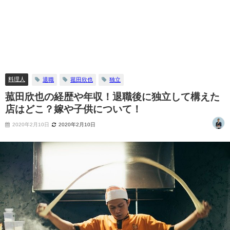
料理人
退職
菰田欣也
独立
菰田欣也の経歴や年収！退職後に独立して構えた
店はどこ？嫁や子供について！
2020年2月10日
2020年2月10日