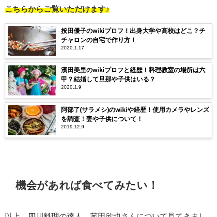
こちらからご覧いただけます♪
按田優子のwikiプロフ！出身大学や高校はどこ？チ
チャロンの自宅で作り方！
2020.1.17
濱田美里のwikiプロフと経歴！料理教室の場所は六
甲？結婚して旦那や子供はいる？
2020.1.9
阿部了(サラメシ)のwikiや経歴！使用カメラやレンズ
を調査！妻や子供について！
2019.12.9
機会があれば食べてみたい！
以上、四川料理の達人、菰田欣也さんについて見てきまし