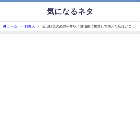
気になるネタ
ホーム
料理人
菰田欣也の経歴や年収！退職後に独立して構えた店はどこ？
嫁や子供について！