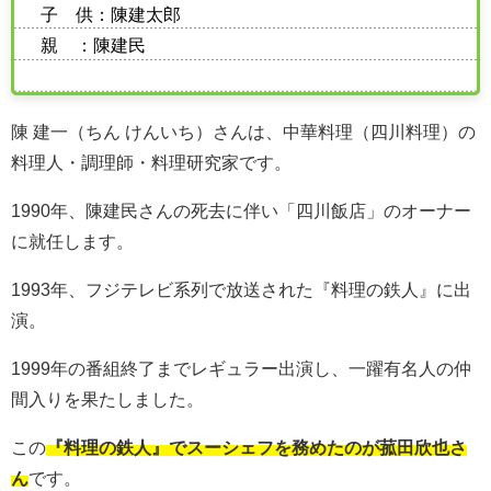
子 供：陳建太郎
親 ：陳建民
陳 建一（ちん けんいち）さんは、中華料理（四川料理）の
料理人・調理師・料理研究家です。
1990年、陳建民さんの死去に伴い「四川飯店」のオーナー
に就任します。
1993年、フジテレビ系列で放送された『料理の鉄人』に出
演。
1999年の番組終了までレギュラー出演し、一躍有名人の仲
間入りを果たしました。
この
『料理の鉄人』でスーシェフを務めたのが菰田欣也さ
ん
です。