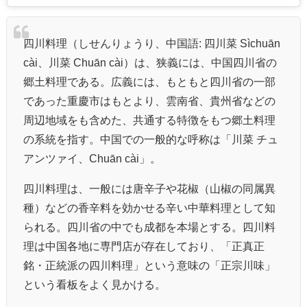
四川料理（しせんりょうり、中国語: 四川菜 Sìchuān
cài、川菜 Chuān cài）は、狭義には、中国四川省の
郷土料理である。広義には、もともと四川省の一部
であった重慶市はもとより、雲南省、貴州省などの
周辺地域をも含めた、共通する特徴をもつ郷土料理
の系統を指す。中国での一般的な呼称は「川菜 チュ
アンツァイ、Chuān cài」。
四川料理は、一般には唐辛子や花椒（山椒の同属異
種）などの香辛料を効かせる辛い中華料理として知
られる。四川省の中でも成都を本場とする。四川料
理は中国各地に専門店が存在しており、「正真正
銘・正統派の四川料理」という意味の「正宗川味」
という看板をよく見かける。