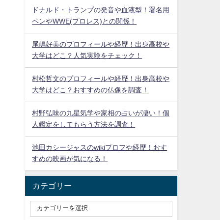
ドナルド・トランプの発音や血液型！署名用
ペンやWWE(プロレス)との関係！
尾嶋好美のプロフィールや経歴！出身高校や
大学はどこ？人気実験をチェック！
村松哲文のプロフィールや経歴！出身高校や
大学はどこ？おすすめの仏像を調査！
村野弘味の九星気学や家相の占いが凄い！個
人鑑定をしてもらう方法を調査！
池田カシージャスのwikiプロフや経歴！おす
すめの映画が気になる！
カテゴリー