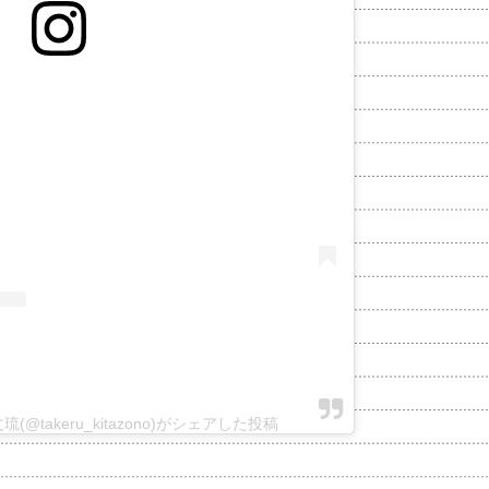
 北園丈琉(@takeru_kitazono)がシェアした投稿