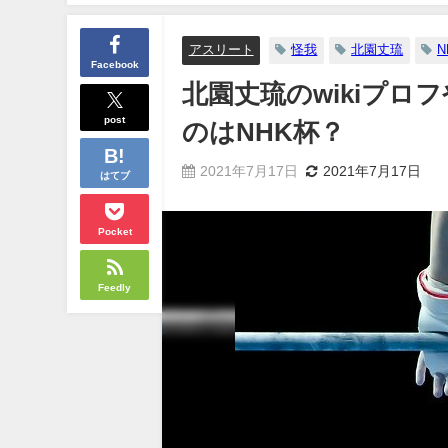
アスリート
怪我
北園丈琉
N
Facebook
北園丈琉のwikiプ
post
のはNHK杯？
2021年7月17日
2021年7月17日
はてブ
Pocket
Feedly