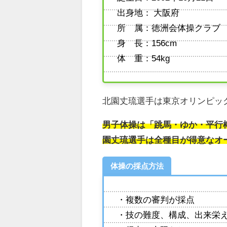
出身地： 大阪府
所 属：徳洲会体操クラブ
身 長：156cm
体 重：54kg
北園丈琉選手は東京オリンピック
男子体操は「跳馬・ゆか・平行
園丈琉選手は全種目が得意なオ
体操の採点方法
・複数の審判が採点
・技の難度、構成、出来栄