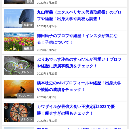
俳優
2023年8月25日
丸山智義（エクスペリサス代表取締役）のプロ
フや経歴！出身大学や高校も調査！
経営者
2023年8月24日
德田民子のプロフや経歴！インスタが気にな
る！子供について！
編集者
2023年8月24日
ぷりあでぃす玲奈のすっぴんが可愛い！プロフ
や経歴に所属事務所をチェック！
タレント
2023年8月23日
橋本壮史のwikiプロフィールや経歴！出身大学
や競輪の成績をチェック！
アスリート
2023年8月13日
カワザイルが最強大食い王決定戦2023で優
勝！痩せすぎの噂もチェック！
タレント
2023年8月13日