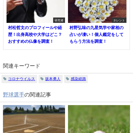
研究者
タレント
村松哲文のプロフィールや経
村野弘味の九星気学や家相の
歴！出身高校や大学はどこ？
占いが凄い！個人鑑定をして
おすすめの仏像を調査！
もらう方法を調査！
関連キーワード
コロナウイルス
坂本勇人
感染経路
野球選手
の関連記事