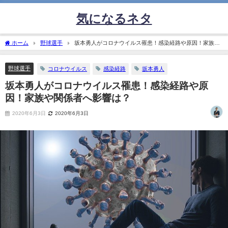
気になるネタ
ホーム
野球選手
坂本勇人がコロナウイルス罹患！感染経路や原因！家族や
関係者へ影響は？
野球選手
コロナウイルス
感染経路
坂本勇人
坂本勇人がコロナウイルス罹患！感染経路や原
因！家族や関係者へ影響は？
2020年6月3日
2020年6月3日