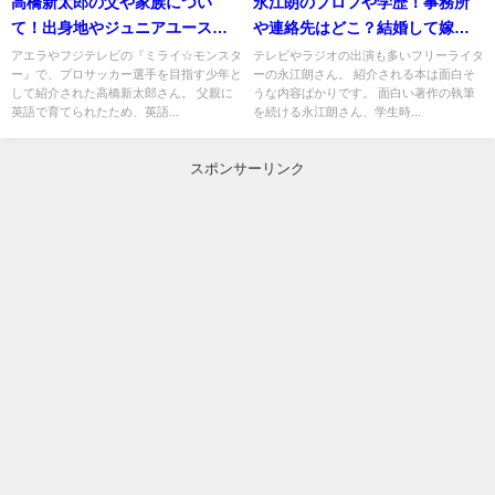
高橋新太郎の父や家族につい
永江朗のプロフや学歴！事務所
て！出身地やジュニアユース所
や連絡先はどこ？結婚して嫁や
属チームは広島のどこ？
子供はいる？
アエラやフジテレビの『ミライ☆モンスタ
テレビやラジオの出演も多いフリーライタ
ー』で、プロサッカー選手を目指す少年と
ーの永江朗さん。 紹介される本は面白そ
して紹介された高橋新太郎さん。 父親に
うな内容ばかりです。 面白い著作の執筆
英語で育てられたため、英語...
を続ける永江朗さん、学生時...
スポンサーリンク