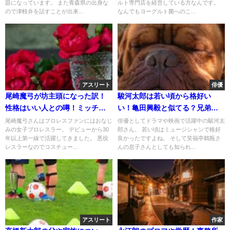
題になっています。 また青森県の出身な
ルト専門店を経営している方なんです。
ので津軽弁を話すことが出来...
なんでもヨーグルト菌へのこ...
アスリート
俳優
尾崎魔弓が坊主頭になった訳！
駿河太郎は若い頃から格好い
性格はいい人との噂！ミッチー
い！亀田興毅と似てる？兄弟は
砂辺との関係！
いる？
尾崎魔弓さんはプロレスファンにはおなじ
俳優としてドラマや映画で活躍中の駿河太
みの女子プロレスラー。 デビューから30
郎さん。 若い頃はミュージシャンで格好
年以上第一線で活躍してきました。 悪役
良かったですよね。 そして笑福亭鶴瓶さ
レスラーなのでコスチュー...
んの息子さんとしても知られ...
アスリート
作家