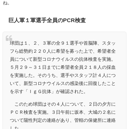
ね。
巨人軍１軍選手全員のPCR検査
球団は１、２、３軍の全９１選手や首脳陣、スタッ
フら総勢約２２０人に希望を募った上で、希望者全
員について新型コロナウイルスの抗体検査を実施。
５月２９～３１日までに希望者全員２１８人の採血
を実施した。そのうち、選手やスタッフ計４人につ
いて、新型コロナウイルスの感染後に回復したこと
を示す「ＩｇＧ抗体」が確認された。
このため球団はその４人について、２日の夕方に
ＰＣＲ検査を実施。３日午前に坂本、大城の２名に
ついて陽性判定の連絡があり、管轄の保健所に連絡
した。