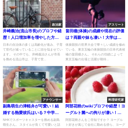
政治家
アスリート
井崎義治(流山市長)のプロフや経
畠田瞳(体操)の成績や現在の評価
歴！人口増加率を増やした方法
は？両親や妹も凄い！大学はど
も調査！
こ？
日本の自治体の多くは高齢化が進み、子育
体操競技の世界大会で華々しい成績を修め
て世代が減っていることに頭を悩ませてい
ている、東京五輪の体操競技の日本代表候
ます。 その中でも、井崎義治さんが市長
補の畠田瞳さん。 それらの功績によって
を務める流山市は、子育て世...
東京五輪の出場と活躍が期待...
アナウンサー
料理研究家
副島萌生の津軽弁が可愛い！結
阿部花映のwikiプロフや経歴！ヨ
婚する熱愛彼氏はいる？中学校
ーグルト菌への拘りが凄い！お
はどこ？
店の場所はどこ？
NHKでスポーツキャスターを務める副島
阿部花映さんをご存知ですか？ ヨーグル
萌生さん。 スタイルが良くて可愛いと話
ト好きが嵩じて会社に勤める傍ら、ヨーグ