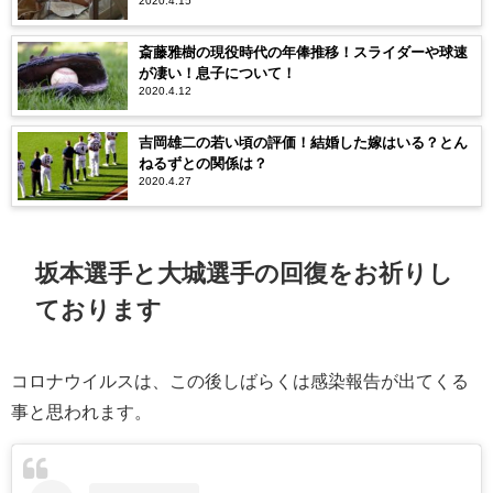
2020.4.15
斎藤雅樹の現役時代の年俸推移！スライダーや球速
が凄い！息子について！
2020.4.12
吉岡雄二の若い頃の評価！結婚した嫁はいる？とん
ねるずとの関係は？
2020.4.27
坂本選手と大城選手の回復をお祈りし
ております
コロナウイルスは、この後しばらくは感染報告が出てくる
事と思われます。