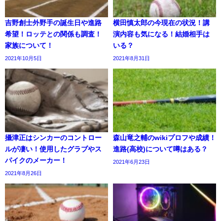
吉野創士外野手の誕生日や進路
横田慎太郎の今現在の状況！講
希望！ロッテとの関係も調査！
演内容も気になる！結婚相手は
家族について！
いる？
2021年10月5日
2021年8月31日
攝津正はシンカーのコントロー
森山竜之輔のwikiプロフや成績！
ルが凄い！使用したグラブやス
進路(高校)について噂はある？
パイクのメーカー！
2021年6月23日
2021年8月26日