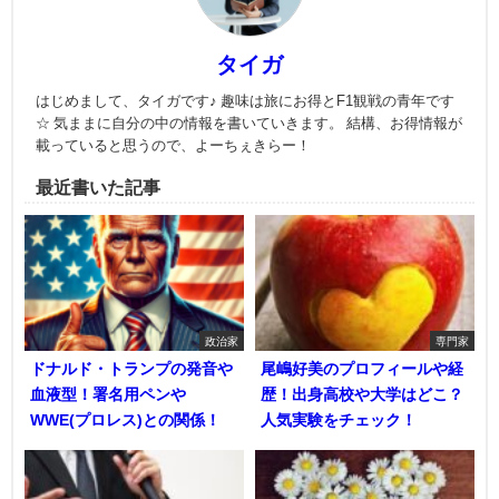
タイガ
はじめまして、タイガです♪ 趣味は旅にお得とF1観戦の青年です
☆ 気ままに自分の中の情報を書いていきます。 結構、お得情報が
載っていると思うので、よーちぇきらー！
最近書いた記事
政治家
専門家
ドナルド・トランプの発音や
尾嶋好美のプロフィールや経
血液型！署名用ペンや
歴！出身高校や大学はどこ？
WWE(プロレス)との関係！
人気実験をチェック！