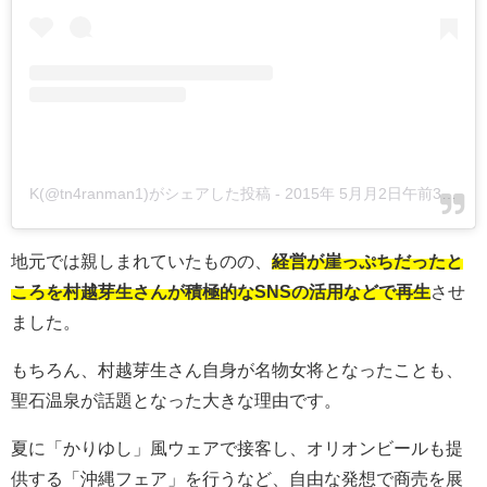
K(@tn4ranman1)がシェアした投稿
-
2015年 5月月2日午前3時15分PDT
地元では親しまれていたものの、
経営が崖っぷちだったと
ころを村越芽生さんが積極的なSNSの活用などで再生
させ
ました。
もちろん、村越芽生さん自身が名物女将となったことも、
聖石温泉が話題となった大きな理由です。
夏に「かりゆし」風ウェアで接客し、オリオンビールも提
供する「沖縄フェア」を行うなど、自由な発想で商売を展