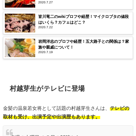
2020.7.27
皆川竜二のwikiプロフや経歴！マイクロブタの値段
はいくら？カフェはどこ？
2020.7.22
岩岡洋志のプロフや経歴！五大路子との関係は？家
族や親戚について！
2020.7.19
村越芽生がテレビに登場
金髪の温泉若女将として話題の村越芽生さんは、
テレビの
取材も受け、出演予定や出演歴もあります。