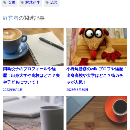
女将
村越芽生
温泉
経営者
の関連記事
岡島悦子のプロフィールや経
小野尾勝彦のwikiプロフや経歴！
歴！出身大学や高校はどこ？夫
出身高校や大学はどこ？街ガチ
や子どもについて！
ャが人気！
2023年9月1日
2023年8月30日