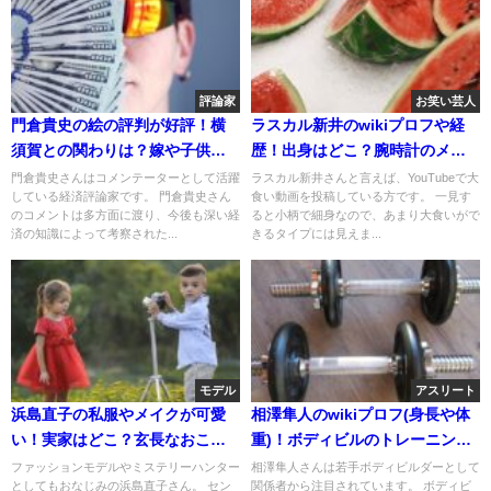
評論家
お笑い芸人
門倉貴史の絵の評判が好評！横
ラスカル新井のwikiプロフや経
須賀との関わりは？嫁や子供に
歴！出身はどこ？腕時計のメー
ついて！
カーや機種も調査！
門倉貴史さんはコメンテーターとして活躍
ラスカル新井さんと言えば、YouTubeで大
している経済評論家です。 門倉貴史さん
食い動画を投稿している方です。 一見す
のコメントは多方面に渡り、今後も深い経
ると小柄で細身なので、あまり大食いがで
済の知識によって考察された...
きるタイプには見えま...
モデル
アスリート
浜島直子の私服やメイクが可愛
相澤隼人のwikiプロフ(身長や体
い！実家はどこ？玄長なおこと
重)！ボディビルのトレーニング
の関係は？
や食事が気になる！
ファッションモデルやミステリーハンター
相澤隼人さんは若手ボディビルダーとして
としてもおなじみの浜島直子さん。 セン
関係者から注目されています。 ボディビ