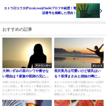
カトウ卍ユウタ(PizzaLove)のwikiプロフや経歴！電
話番号を掲載した理由！
おすすめの記事
アナウンサー
タレント
大神いずみの首のシワや痩せな
長沢美月は可愛いけど彼氏はい
い理由は？家族や医師の兄につ
る？長澤まさみと姉妹の噂につ
いて！
いて！
大神いずみさんと言えば90年代に日本テ
タレントやモデル業で活躍されている長沢
レビに在籍し、数々のヒット番組を担当し
美月さん。 可愛いけど彼氏はいるのでし
た人気アナウンサーです。 若い頃はウッ
ょうか。 また、女優の長澤まさみさんと
チャンナンチャンや北野武さ...
姉妹だという噂もあります。...