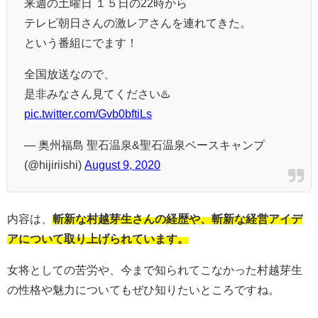
来週の土曜日 １５日の22時から
テレビ朝日さんの激レアさんを連れてきた。
という番組にでます！
全国放送なので、
是非みなさん見てください♨️
pic.twitter.com/Gvb0bftiLs
— 奥州福島 聖石温泉&聖石温泉ベースキャンプ
(@hijiriishi)
August 9, 2020
内容は、
斬新な村越芽生さんの経歴や、斬新な経営アイデ
アについて取り上げられています。
女将としての苦労や、今まで知られてこなかった村越芽生
の性格や魅力についてもぜひ知りたいところですね。