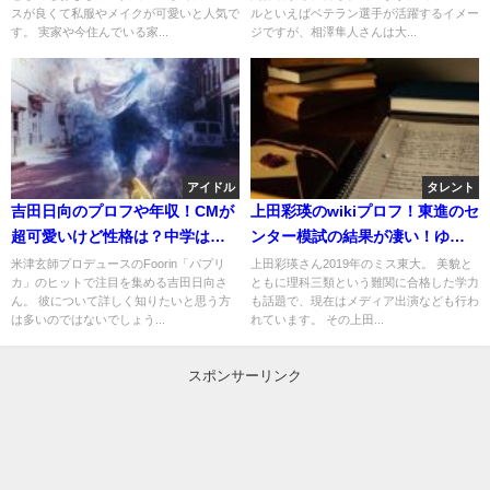
スが良くて私服やメイクが可愛いと人気で
ルといえばベテラン選手が活躍するイメー
す。 実家や今住んでいる家...
ジですが、相澤隼人さんは大...
アイドル
タレント
吉田日向のプロフや年収！CMが
上田彩瑛のwikiプロフ！東進のセ
超可愛いけど性格は？中学はど
ンター模試の結果が凄い！ゆり
こ？
やんとの関係！
米津玄師プロデュースのFoorin「パプリ
上田彩瑛さん2019年のミス東大。 美貌と
カ」のヒットで注目を集める吉田日向さ
ともに理科三類という難関に合格した学力
ん。 彼について詳しく知りたいと思う方
も話題で、現在はメディア出演なども行わ
は多いのではないでしょう...
れています。 その上田...
スポンサーリンク