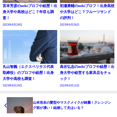
宮本芳彦のwikiプロフや経歴！出
初瀬勇輔のwikiプロフ！出身高校
身大学や高校はどこ？年収も調
や大学はどこ？フルーツサンド
査！
の評判！
2023年8月29日
2023年8月26日
丸山智義（エクスペリサス代表
高谷弘志のwikiプロフや経歴！出
取締役）のプロフや経歴！出身
身大学や経営する家具店をチェ
大学や高校も調査！
ック！
2023年8月24日
2023年8月12日
山本浩未の髪型やマスクメイクが綺麗！クレンジン
グ術が凄い！結婚して夫はいる？