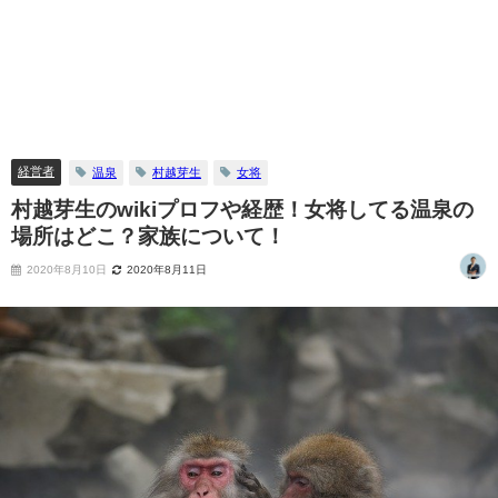
経営者
温泉
村越芽生
女将
村越芽生のwikiプロフや経歴！女将してる温泉の
場所はどこ？家族について！
2020年8月10日
2020年8月11日