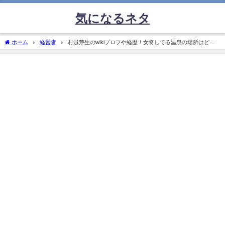
気になるネタ
ホーム
経営者
村越芽生のwikiプロフや経歴！女将してる温泉の場所はど
こ？家族について！