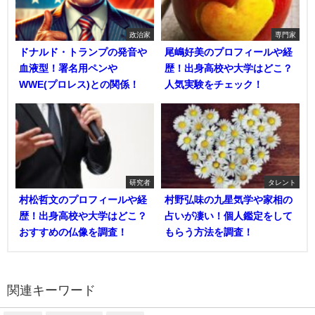
政治家
専門家
ドナルド・トランプの発音や
尾嶋好美のプロフィールや経
血液型！署名用ペンや
歴！出身高校や大学はどこ？
WWE(プロレス)との関係！
人気実験をチェック！
研究者
タレント
村松哲文のプロフィールや経
村野弘味の九星気学や家相の
歴！出身高校や大学はどこ？
占いが凄い！個人鑑定をして
おすすめの仏像を調査！
もらう方法を調査！
関連キーワード