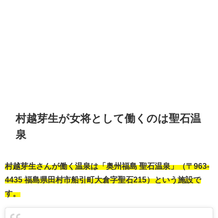
村越芽生が女将として働くのは聖石温
泉
村越芽生さんが働く温泉は「奥州福島 聖石温泉」（〒963-
4435 福島県田村市船引町大倉字聖石215）という施設で
す。