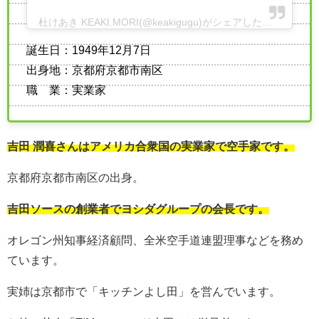
杜けあき KEAKI.MORI(@keakigugu)がシェアした投稿
-
201
誕生日：1949年12月7日
出身地：京都府京都市南区
職 業：実業家
吉田 潤喜さんはアメリカ合衆国の実業家で空手家です。
京都府京都市南区の出身。
吉田ソースの創業者でヨシダグループの会長です。
オレゴン州知事経済顧問、全米空手道連盟理事などを務め
ています。
実姉は京都市で「キッチンよし田」を営んでいます。