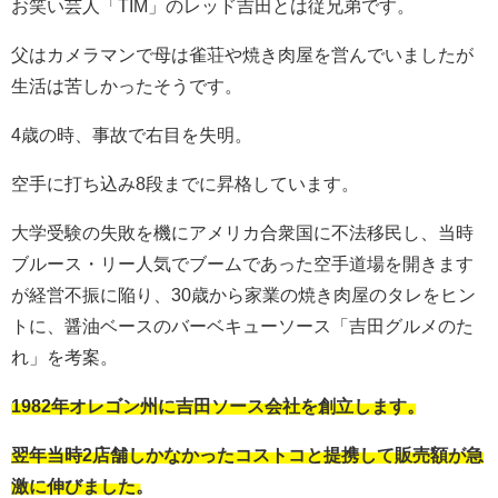
お笑い芸人「TIM」のレッド吉田とは従兄弟です。
父はカメラマンで母は雀荘や焼き肉屋を営んでいましたが
生活は苦しかったそうです。
4歳の時、事故で右目を失明。
空手に打ち込み8段までに昇格しています。
大学受験の失敗を機にアメリカ合衆国に不法移民し、当時
ブルース・リー人気でブームであった空手道場を開きます
が経営不振に陥り、30歳から家業の焼き肉屋のタレをヒン
トに、醤油ベースのバーベキューソース「吉田グルメのた
れ」を考案。
1982年オレゴン州に吉田ソース会社を創立します。
翌年当時2店舗しかなかったコストコと提携して販売額が急
激に伸びました。