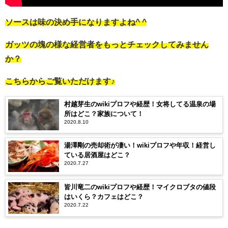
ソースは味の決め手になりますよね^ ^
ガッツの塊の様な経営者をもっとチェックしてみません
か？
こちらからご覧いただけます♪
村越芽生のwikiプロフや経歴！女将してる温泉の場
所はどこ？家族について！
2020.8.10
湯澤剛の売却術が凄い！wikiプロフや年収！経営し
ている居酒屋はどこ？
2020.7.27
皆川竜二のwikiプロフや経歴！マイクロブタの値段
はいくら？カフェはどこ？
2020.7.22