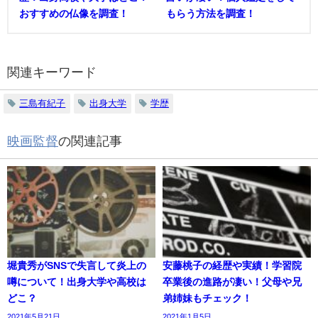
おすすめの仏像を調査！
もらう方法を調査！
関連キーワード
三島有紀子
出身大学
学歴
映画監督
の関連記事
堀貴秀がSNSで失言して炎上の
安藤桃子の経歴や実績！学習院
噂について！出身大学や高校は
卒業後の進路が凄い！父母や兄
どこ？
弟姉妹もチェック！
2021年5月21日
2021年1月5日