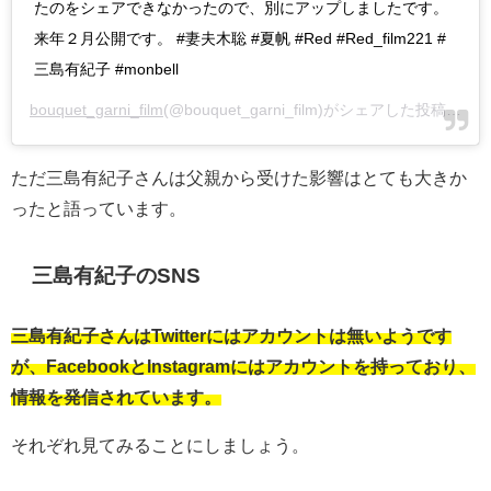
たのをシェアできなかったので、別にアップしましたです。
来年２月公開です。 #妻夫木聡 #夏帆 #Red #Red_film221 #
三島有紀子 #monbell
bouquet_garni_film
(@bouquet_garni_film)がシェアした投稿 -
20
ただ三島有紀子さんは父親から受けた影響はとても大きか
ったと語っています。
三島有紀子のSNS
三島有紀子さんはTwitterにはアカウントは無いようです
が、FacebookとInstagramにはアカウントを持っており、
情報を発信されています。
それぞれ見てみることにしましょう。