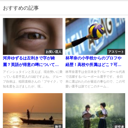
おすすめの記事
お笑い芸人
アスリート
河井ゆずるは左利きで字が綺
林琴奈の小学校からのプロフや
麗？英語が得意の噂について！
経歴！高校や所属はどこ？可愛
嫁や子供はいる？
いけど彼氏はいる？
アインシュタインと言えば、現在勢いに乗
林琴奈選手は全日本女子バレーボール代表
っている若手芸人の1組ですよね。 グルー
で活躍するバレーボール選手です。 全日
プ自体は、稲田直樹さんの「ブサイク」で
本に選ばれたのが最近の事なので、この可
知名度を上げましたが、現...
愛い選手は誰でどこのチーム...
歌手
研究者