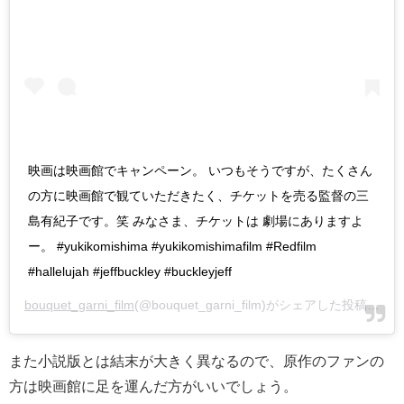
映画は映画館でキャンペーン。 いつもそうですが、たくさん
の方に映画館で観ていただきたく、チケットを売る監督の三
島有紀子です。笑 みなさま、チケットは 劇場にありますよ
ー。 #yukikomishima #yukikomishimafilm #Redfilm
#hallelujah #jeffbuckley #buckleyjeff
bouquet_garni_film
(@bouquet_garni_film)がシェアした投稿 -
20
また小説版とは結末が大きく異なるので、原作のファンの
方は映画館に足を運んだ方がいいでしょう。