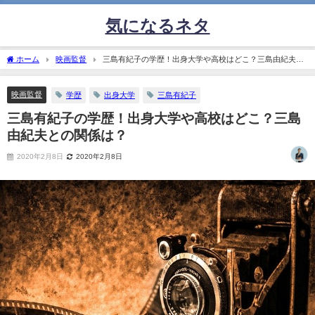
気になるネタ
ホーム
映画監督
三島有紀子の学歴！出身大学や高校はどこ？三島由紀夫と
の関係は？
映画監督
学歴
出身大学
三島有紀子
三島有紀子の学歴！出身大学や高校はどこ？三島
由紀夫との関係は？
2020年2月8日
2020年2月8日