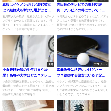
紘毅はイケメンだけど歴代彼女
内田良のテレビでの批判や評
は？結婚式を挙げた場所はど
判！アルビノの噂について！論
こ？釣りが上手！
文もチェック！
前川清さんの息子、紘毅さんはシンガーソ
内田良さんはテレビやラジオなど、メディ
ングライターとして活躍しています。 俳
アにもよく登場する教育社会学者です。
優としてドラマに出演することもあり、イ
教育行政について批判もされていますが、
ケメンぶりも話題になりまし...
その評判はどうなのでしょう...
医師
アスリート
小倉崇以医師の生年月日や経
森薗政崇は格好いいけどハー
歴！高校や大学はどこ？テレビ
フ？結婚する彼女はいる？父母
に出たECMONETとは！
姉妹について！
小倉崇以医師は新型コロナウイルス治療の
イケメン卓球選手の森薗政崇さん。 格好
最前線で治療にあたる医師として注目され
いい方ですがハーフなんでしょうか。 ま
ています。 37歳でコロナ医療を指揮し、
たご家族や彼女がいるのかどうかも知りた
統括する責任ある立場を任...
いところです。 そこで今回...