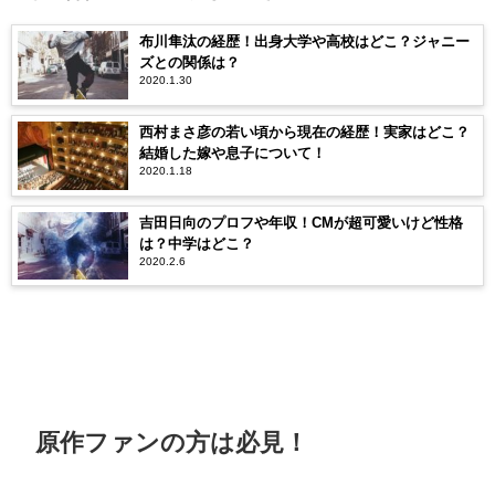
布川隼汰の経歴！出身大学や高校はどこ？ジャニー
ズとの関係は？
2020.1.30
西村まさ彦の若い頃から現在の経歴！実家はどこ？
結婚した嫁や息子について！
2020.1.18
吉田日向のプロフや年収！CMが超可愛いけど性格
は？中学はどこ？
2020.2.6
原作ファンの方は必見！