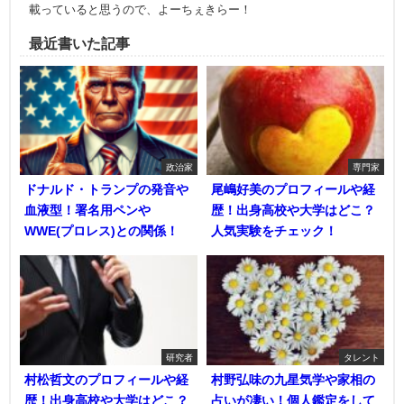
載っていると思うので、よーちぇきらー！
最近書いた記事
政治家
専門家
ドナルド・トランプの発音や
尾嶋好美のプロフィールや経
血液型！署名用ペンや
歴！出身高校や大学はどこ？
WWE(プロレス)との関係！
人気実験をチェック！
研究者
タレント
村松哲文のプロフィールや経
村野弘味の九星気学や家相の
歴！出身高校や大学はどこ？
占いが凄い！個人鑑定をして