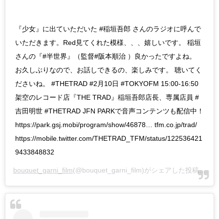
『少女』に出ていただいた #稲垣吾郎 さんのラジオに呼んで
いただきます。Red見てくれた模様、、、嬉しいです。 稲垣
さんの『#半世界』（監督#阪本順治 ）良かったですよね。
お久しぶりなので、お話しできるの、楽しみです。 聴いてく
ださいね。 #THETRAD #2月10日 #TOKYOFM 15:00-16:50
架空のレコード店『THE TRAD』稲垣吾郎店長、専属店員 #
吉田明世 #THETRAD JFN PARKで音声コンテンツも配信中！
https://park.gsj.mobi/program/show/46878… tfm.co.jp/trad/
https://mobile.twitter.com/THETRAD_TFM/status/122536421
9433848832
bouquet_garni_film
(@bouquet_garni_film)がシェアした投稿 -
20