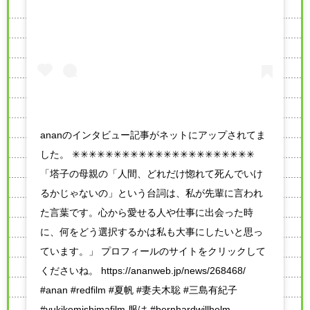
ananのインタビュー記事がネットにアップされてま
した。 ✳︎✳︎✳︎✳︎✳︎✳︎✳︎✳︎✳︎✳︎✳︎✳︎✳︎✳︎✳︎✳︎✳︎✳︎✳︎✳︎✳︎✳︎
「塔子の母親の「人間、どれだけ惚れて死んでいけ
るかじゃないの」という台詞は、私が先輩に言われ
た言葉です。心から愛せる人や仕事に出会った時
に、何をどう選択するかは私も大事にしたいと思っ
ています。」 プロフィールのサイトをクリックして
くださいね。 https://ananweb.jp/news/268468/
#anan #redfilm #夏帆 #妻夫木聡 #三島有紀子
#yukikomishimafilm 服は #bernhardwillhelm