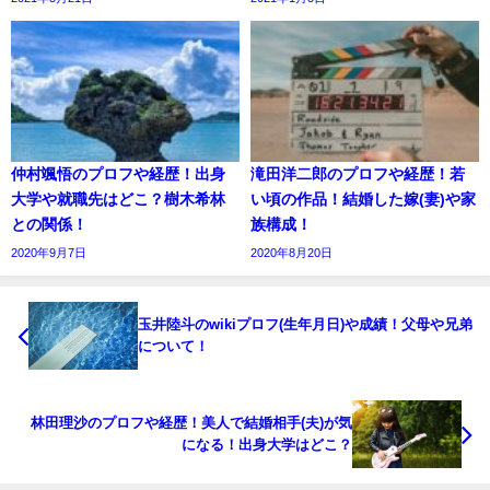
仲村颯悟のプロフや経歴！出身
滝田洋二郎のプロフや経歴！若
大学や就職先はどこ？樹木希林
い頃の作品！結婚した嫁(妻)や家
との関係！
族構成！
2020年9月7日
2020年8月20日
玉井陸斗のwikiプロフ(生年月日)や成績！父母や兄弟
について！
林田理沙のプロフや経歴！美人で結婚相手(夫)が気
になる！出身大学はどこ？