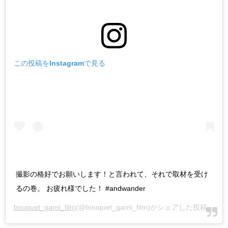
この投稿をInstagramで見る
撮影の格好でお願いします！と言われて、それで取材を受け
るの巻。 お疲れ様でした！ #andwander
bouquet_garni_film
(@bouquet_garni_film)がシェアした投稿 -
20