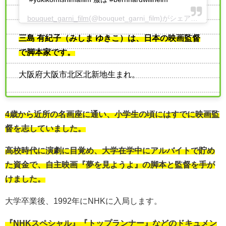
bouquet_garni_film
(@bouquet_garni_film)がシェアした投稿 -
三島 有紀子（みしま ゆきこ）は、日本の映画監督
で脚本家です。
大阪府大阪市北区北新地生まれ。
4歳から近所の名画座に通い、小学生の頃にはすでに映画監
督を志していました。
高校時代に演劇に目覚め、大学在学中にアルバイトで貯め
た資金で、自主映画『夢を見ようよ』の脚本と監督を手が
けました。
大学卒業後、1992年にNHKに入局します。
『NHKスペシャル』『トップランナー』などのドキュメン