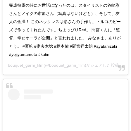
完成披露の時にお世話になったのは、スタイリストの谷崎彩
さんとメイクの市原さん（写真はないけども）、そして、友
人の金澤！ このネックレスは彩さんの手作り。トルコのビー
ズで作ってくれたんです。ちよっぴりRed。 間宮くんに「監
督、幸せオーラが全開」と言われました。 みなさま、ありが
とう。 #夏帆 #妻夫木聡 #柄本佑 #間宮祥太朗 #ayatanizaki
#yojiyamamoto #katim
bouquet_garni_film
(@bouquet_garni_film)がシェアした投稿 -
20