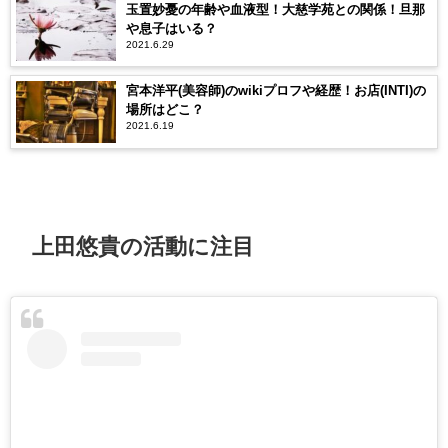
玉置妙憂の年齢や血液型！大慈学苑との関係！旦那
や息子はいる？
2021.6.29
宮本洋平(美容師)のwikiプロフや経歴！お店(INTI)の
場所はどこ？
2021.6.19
上田悠貴の活動に注目