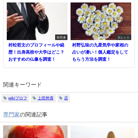
研究者
タレント
村松哲文のプロフィールや経
村野弘味の九星気学や家相の
歴！出身高校や大学はどこ？
占いが凄い！個人鑑定をして
おすすめの仏像を調査！
もらう方法を調査！
関連キーワード
wikiプロフ
上田悠貴
店
専門家
の関連記事