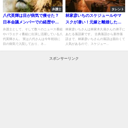
弁護士
タレント
八代英輝は目が病気で痩せた？
林家彦いちのスケジュールやマ
日本会議メンバーでの経歴や父
スクが凄い！元嫁と離婚した原
親について！
因は嫌いになったから？
弁護士として、そして数々のニュース番組
林家彦いちさんは林家木久扇さんの弟子に
やバラエティ番組に出演し活躍している八
あたる落語家です。 古典落語から新作落
代英輝さん。 実は八代さんは今年初頭に
語まで、林家彦いちさんの落語は面白くて
目の病気で入院しており、ネ...
人気があるので、スケジュー...
スポンサーリンク