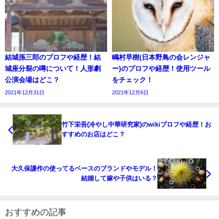
結城孫三郎のプロフや経歴！結
嶋村早樹(日本野鳥の会レンジャ
城座分裂の噂について！人形劇
ー)のプロフや経歴！使用ツール
公演会場はどこ？
をチェック！
2021年12月31日
2021年12月6日
竹下栄吾(冷やし中華研究家)のwikiプロフや経歴！お
すすめのお店はどこ？
大久保謙作の使ってるベースのブランドやモデル！
結婚して嫁や子供はいる？
おすすめの記事