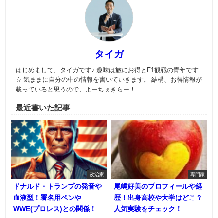
タイガ
はじめまして、タイガです♪ 趣味は旅にお得とF1観戦の青年です
☆ 気ままに自分の中の情報を書いていきます。 結構、お得情報が
載っていると思うので、よーちぇきらー！
最近書いた記事
政治家
専門家
ドナルド・トランプの発音や
尾嶋好美のプロフィールや経
血液型！署名用ペンや
歴！出身高校や大学はどこ？
WWE(プロレス)との関係！
人気実験をチェック！