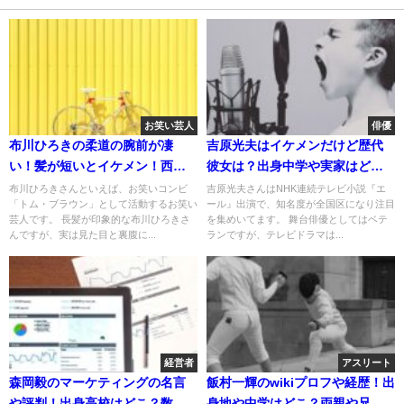
お笑い芸人
俳優
布川ひろきの柔道の腕前が凄
吉原光夫はイケメンだけど歴代
い！髪が短いとイケメン！西野
彼女は？出身中学や実家はど
七瀬との関係！
こ？年収や家族も調査！
布川ひろきさんといえば、お笑いコンビ
吉原光夫さんはNHK連続テレビ小説『エ
「トム・ブラウン」として活動するお笑い
ール』出演で、知名度が全国区になり注目
芸人です。 長髪が印象的な布川ひろきさ
を集めいてます。 舞台俳優としてはベテ
んですが、実は見た目と裏腹に...
ランですが、テレビドラマは...
経営者
アスリート
森岡毅のマーケティングの名言
飯村一輝のwikiプロフや経歴！出
や評判！出身高校はどこ？数式
身地や中学はどこ？両親や兄弟