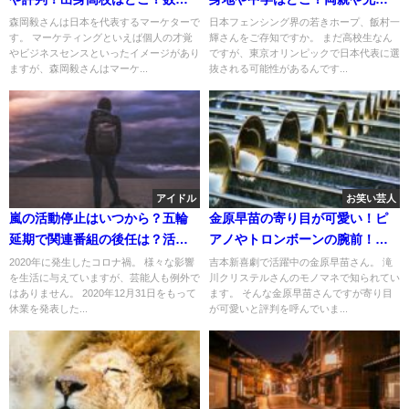
の用い方が凄い！
について！
森岡毅さんは日本を代表するマーケターで
日本フェンシング界の若きホープ、飯村一
す。 マーケティングといえば個人の才覚
輝さんをご存知ですか。 まだ高校生なん
やビジネスセンスといったイメージがあり
ですが、東京オリンピックで日本代表に選
ますが、森岡毅さんはマーケ...
抜される可能性があるんです...
アイドル
お笑い芸人
嵐の活動停止はいつから？五輪
金原早苗の寄り目が可愛い！ピ
延期で関連番組の後任は？活動
アノやトロンボーンの腕前！婚
延長もある？
約者か旦那はいる？
2020年に発生したコロナ禍。 様々な影響
吉本新喜劇で活躍中の金原早苗さん。 滝
を生活に与えていますが、芸能人も例外で
川クリステルさんのモノマネで知られてい
はありません。 2020年12月31日をもって
ます。 そんな金原早苗さんですが寄り目
休業を発表した...
が可愛いと評判を呼んでいま...