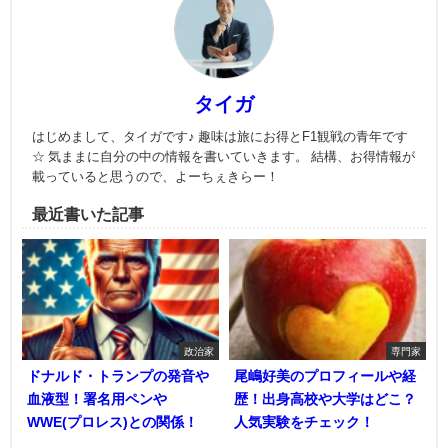
タイガ
はじめまして、タイガです♪ 趣味は旅にお得とF1観戦の青年です
☆ 気ままに自分の中の情報を書いていきます。 結構、お得情報が
載っていると思うので、よーちぇきらー！
最近書いた記事
政治家
専門家
ドナルド・トランプの発音や
尾嶋好美のプロフィールや経
血液型！署名用ペンや
歴！出身高校や大学はどこ？
WWE(プロレス)との関係！
人気実験をチェック！