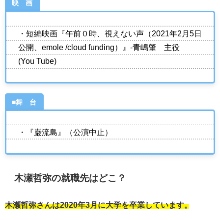
映 画
・短編映画『午前０時、視えない声（2021年2月5日
公開、emole /cloud funding）』‐青嶋肇 主役
(You Tube)
■舞 台
・『巌流島』（公演中止）
木瀬哲弥の就職先はどこ？
木瀬哲弥さんは2020年3月に大学を卒業しています。