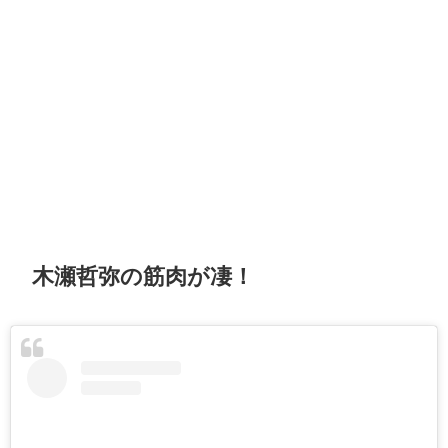
木瀬哲弥の筋肉が凄！