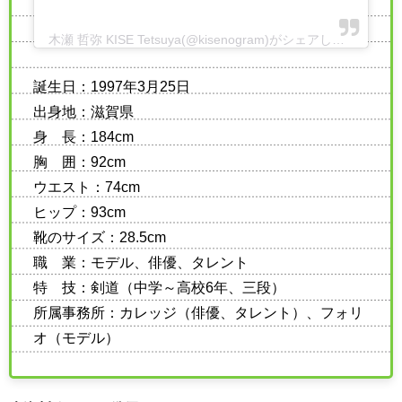
木瀬 哲弥 KISE Tetsuya(@kisenogram)がシェアした投稿
誕生日：1997年3月25日
出身地：滋賀県
身 長：184cm
胸 囲：92cm
ウエスト：74cm
ヒップ：93cm
靴のサイズ：28.5cm
職 業：モデル、俳優、タレント
特 技：剣道（中学～高校6年、三段）
所属事務所：カレッジ（俳優、タレント）、フォリ
オ（モデル）