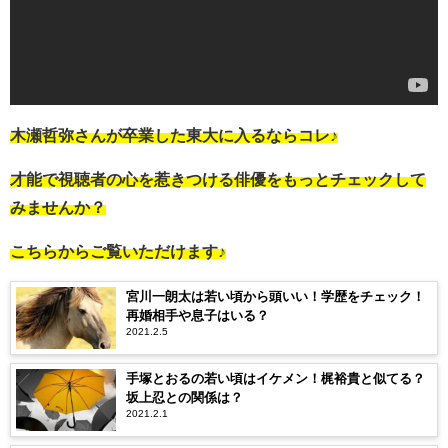
木瀬哲弥さんが卒業した東大に入るならコレ♪
才能で視聴者の心を惹きつける俳優をもっとチェックして
みませんか？
こちらからご覧いただけます♪
宮川一朗太は若い頃から頭いい！学歴をチェック！
再婚相手や息子はいる？
2021.2.5
手塚とおるの若い頃はイケメン！梶裕貴と似てる？
坂上忍との関係は？
2021.2.1