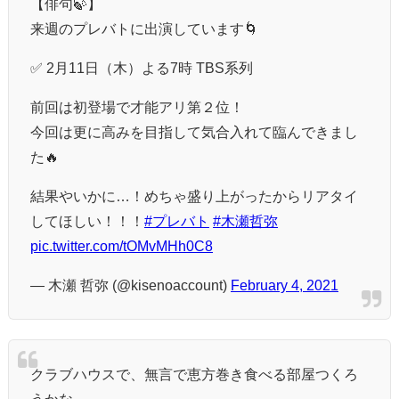
【俳句🍃】
来週のプレバトに出演しています🌀
✅ 2月11日（木）よる7時 TBS系列
前回は初登場で才能アリ第２位！
今回は更に高みを目指して気合入れて臨んできまし
た🔥
結果やいかに…！めちゃ盛り上がったからリアタイ
してほしい！！！
#プレバト
#木瀬哲弥
pic.twitter.com/tOMvMHh0C8
— 木瀬 哲弥 (@kisenoaccount)
February 4, 2021
クラブハウスで、無言で恵方巻き食べる部屋つくろ
うかな