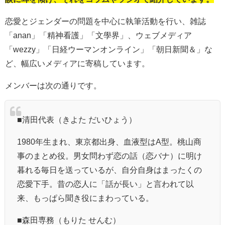
恋愛とジェンダーの問題を中心に執筆活動を行い、雑誌
「anan」「精神看護」「文學界」、ウェブメディア
「wezzy」「日経ウーマンオンライン」「朝日新聞＆」な
ど、幅広いメディアに寄稿しています。
メンバーは次の通りです。
■清田代表（きよた だいひょう）
1980年生まれ、東京都出身、血液型はA型。桃山商
事のまとめ役。男女問わず恋の話（恋バナ）に明け
暮れる毎日を送っているが、自分自身はまったくの
恋愛下手。昔の恋人に「話が長い」と言われて以
来、もっぱら聞き役にまわっている。
■森田専務（もりた せんむ）