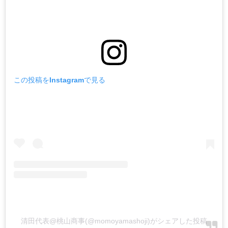
この投稿をInstagramで見る
清田代表@桃山商事(@momoyamashoji)がシェアした投稿