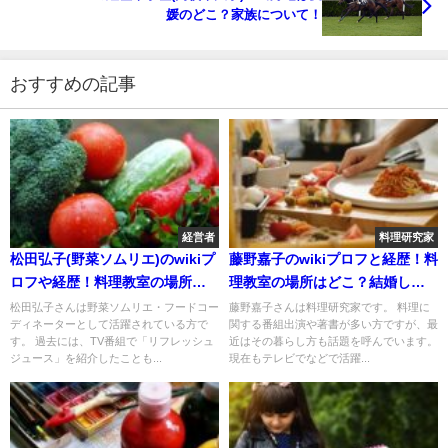
媛のどこ？家族について！
おすすめの記事
経営者
料理研究家
松田弘子(野菜ソムリエ)のwikiプ
藤野嘉子のwikiプロフと経歴！料
ロフや経歴！料理教室の場所は
理教室の場所はどこ？結婚した
どこ？
夫や娘について！
松田弘子さんは野菜ソムリエ・フードコー
藤野嘉子さんは料理研究家です。 料理に
ディネーターとして活躍されている方で
関する番組出演や著書が多い方ですが、最
す。 過去には、TV番組で「リフレッシュ
近はその暮らし方も話題を呼んでいます。
ジュース」を紹介したことも...
現在もテレビでなどで活躍...