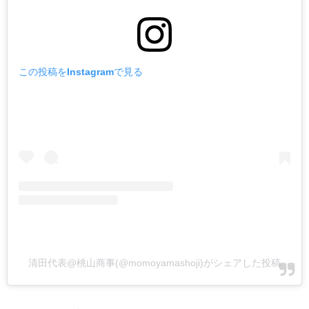
この投稿をInstagramで見る
清田代表@桃山商事(@momoyamashoji)がシェアした投稿