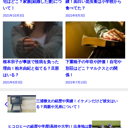
宅はどこ？家族(結婚した妻)につ
績！面白い昆虫食は小学校から
いて！
食べてた？
2021年10月3日
2021年8月3日
根本宗子が事故で怪我を負った
下重暁子の年収や評価！自宅や
理由！柏木由紀と似てる？旦那
別荘はどこ？マルクスとの関
はいる？
係！
2021年8月3日
2021年7月13日
三浦獠太の経歴や実績！イケメンだけど彼女はい
る？両親や兄弟について！
ヒコロヒーの経歴や学歴(高校や大学)！出身地は愛