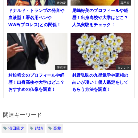
政治家
専門家
ドナルド・トランプの発音や
尾嶋好美のプロフィールや経
血液型！署名用ペンや
歴！出身高校や大学はどこ？
WWE(プロレス)との関係！
人気実験をチェック！
研究者
タレント
村松哲文のプロフィールや経
村野弘味の九星気学や家相の
歴！出身高校や大学はどこ？
占いが凄い！個人鑑定をして
おすすめの仏像を調査！
もらう方法を調査！
関連キーワード
清田隆之
結婚
高校