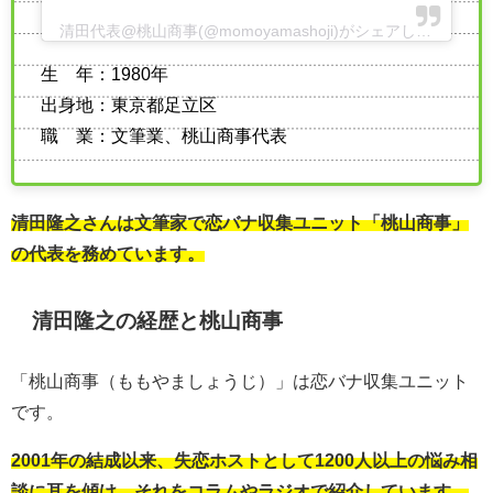
清田代表@桃山商事(@momoyamashoji)がシェアした投稿
生 年：1980年
出身地：東京都足立区
職 業：文筆業、桃山商事代表
清田隆之さんは文筆家で恋バナ収集ユニット「桃山商事」
の代表を務めています。
清田隆之の経歴と桃山商事
「桃山商事（ももやましょうじ）」は恋バナ収集ユニット
です。
2001年の結成以来、失恋ホストとして1200人以上の悩み相
談に耳を傾け、それをコラムやラジオで紹介しています。