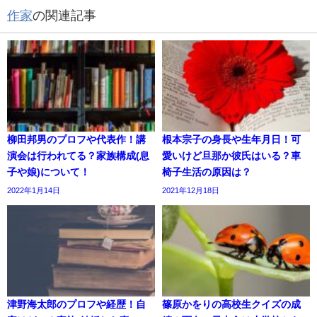
作家
の関連記事
柳田邦男のプロフや代表作！講
根本宗子の身長や生年月日！可
演会は行われてる？家族構成(息
愛いけど旦那か彼氏はいる？車
子や娘)について！
椅子生活の原因は？
2022年1月14日
2021年12月18日
津野海太郎のプロフや経歴！自
篠原かをりの高校生クイズの成