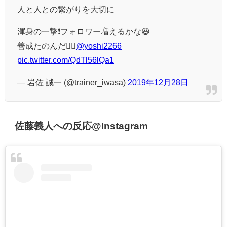
人と人との繋がりを大切に
渾身の一撃❗️フォロワー増えるかな😆
善成たのんだ🙆‍♂️
@yoshi2266
pic.twitter.com/QdTl56lQa1
— 岩佐 誠一 (@trainer_iwasa)
2019年12月28日
佐藤義人への反応@Instagram