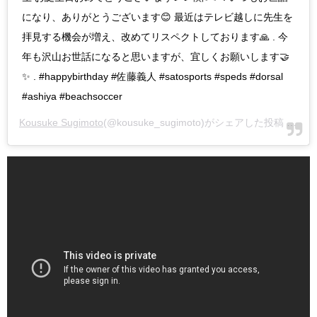
になり、ありがとうございます😊 最近はテレビ越しに先生を
拝見する機会が増え、改めてリスペクトしております🙏 . 今
年も沢山お世話になると思いますが、宜しくお願いします🤝
✨ . #happybirthday #佐藤義人 #satosports #speds #dorsal
#ashiya #beachsoccer
Kousuke Sugimoto
(@kousuke_sugimoto)がシェアした投稿 -
201