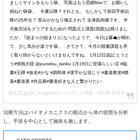
ましくサインをもらう😆。 写真はもう恐縮Maxで、お願いし
損ねた😅😆。 . 今夏以降？それとも、 もしかして前回手術以
降の25年分？ 歪みがかなり矯正されて 全身筋肉痛です。 半
月板完治をクリアするための 問題点と課題(宿題)は残りまし
たが、 ｢始まりの始まり｣になったようで、 今日は霧☁が晴れ
て、少し気分が楽です😆。 . さてさて、今月の競書課題も早
く取り掛からないといけませんですね。 1月12日追記:とうと
う#情熱大陸 @jounetsu_tairiku 1月19日に登場らしい👏 #臨
書#王鐸 #仮名#かな #調和体 #漢字かな混じり #書道教室#聯
落#書道展 #作品展#書道好きな人と繋がりたい
田中 芳玉
(@t_hougyoku)がシェアした投稿 -
2019年12月月10日午前1時28分PST
治療方法はバイオメカニクスの観点から体の状態を分析
し、手技を中心として施術を施します。