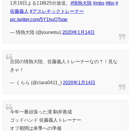
1月19日よる11時25分放送。
#情熱大陸
#mbs
#tbs
#
佐藤義人
#アスレチックトレーナー
pic.twitter.com/5Y1huQTsqe
— 情熱大陸 (@jounetsu)
2020年1月14日
次回の情熱大陸、佐藤義人トレーナーなの？！見な
きゃ！
— くらら (@clara0411_)
2020年1月14日
今年一番頑張った漢 駒井善成
ゴッドハンド 佐藤義人トレーナー
オフ期間は来季への準備