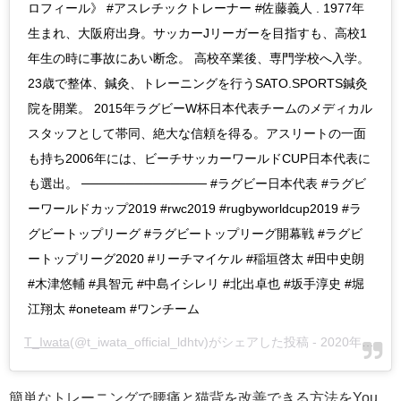
ロフィール》 #アスレチックトレーナー #佐藤義人 . 1977年
生まれ、大阪府出身。サッカーJリーガーを目指すも、高校1
年生の時に事故にあい断念。 高校卒業後、専門学校へ入学。
23歳で整体、鍼灸、トレーニングを行うSATO.SPORTS鍼灸
院を開業。 2015年ラグビーW杯日本代表チームのメディカル
スタッフとして帯同、絶大な信頼を得る。アスリートの一面
も持ち2006年には、ビーチサッカーワールドCUP日本代表に
も選出。 ────────────── #ラグビー日本代表 #ラグビ
ーワールドカップ2019 #rwc2019 #rugbyworldcup2019 #ラ
グビートップリーグ #ラグビートップリーグ開幕戦 #ラグビ
ートップリーグ2020 #リーチマイケル #稲垣啓太 #田中史朗
#木津悠輔 #具智元 #中島イシレリ #北出卓也 #坂手淳史 #堀
江翔太 #oneteam #ワンチーム
T_Iwata
(@t_iwata_official_ldhtv)がシェアした投稿 -
2020年 1月月12日午前8時50分PST
簡単なトレーニングで腰痛と猫背を改善できる方法をYou