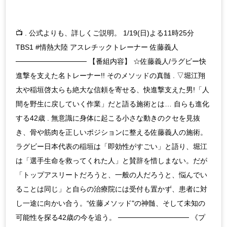
📺 . 公式よりも、詳しくご説明。 1/19(日)よる11時25分
TBS1 #情熱大陸 アスレチックトレーナー 佐藤義人
────────────── 【番組内容】 ☆佐藤義人/ラグビー快
進撃を支えた名トレーナー!! そのメソッドの真髄 . ▽堀江翔
太や稲垣啓太らも絶大な信頼を寄せる、快進撃支えた男!「人
間を野生に戻していく作業」だと語る施術とは… 自らも進化
する42歳 . 無意識に身体に起こる小さな動きのクセを見抜
き、骨や筋肉を正しいポジションに整える佐藤義人の施術。
ラグビー日本代表の稲垣は「即効性がすごい」と語り、堀江
は「選手生命を救ってくれた人」と賛辞を惜しまない。だが
「トップアスリートだろうと、一般の人だろうと、悩んでい
ることは同じ」と自らの治療院には受付も置かず、患者に対
し一途に向かい合う。“佐藤メソッド"の神髄、そして未知の
可能性を探る42歳の今を追う。 ────────────── 《プ