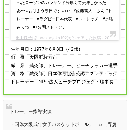
べたローソンのカツサンド分厚くて美味しかった
あ〜 #おはよう朝日です #ロケ #佐藤義人 さん #ト
レーナー #ラグビー日本代表 #ストレッチ #水曜
みてね #1分間ストレッチ
田中良子
(@tanakaryoko102)がシェアした投稿 -
2019年11月月25日午前3時06分PST
生年月日：1977年8月8日（42歳）
出 身：大阪府枚方市
職 業：鍼灸師、トレーナー、ビーチサッカー選手
資 格：鍼灸師、日本体育協会公認アスレティック
トレーナー、NPO法人ビーチプロジェクト理事長
トレーナー指導実績
・国体大阪成年女子バスケットボールチーム（専属