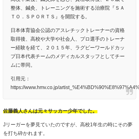
整体、鍼灸、トレーニングを施術する治療院『ＳＡ
ＴＯ．ＳＰＯＲＴＳ』を開院する。
日本体育協会公認のアスレチックトレーナーの資格
取得後、高校や大学や社会人、プロ選手のトレーナ
ー経験を経て、２０１５年、ラグビーワールドカッ
プ日本代表チームのメディカルスタッフとしてチー
ムに帯同。
引用元：
https://www.hmv.co.jp/artist_%E4%BD%90%E8%97%
佐藤義人さんは元々サッカー少年でした。
Jリーガーを夢見ていたのですが、高校1年生の時にその夢
を打ち砕かれます。