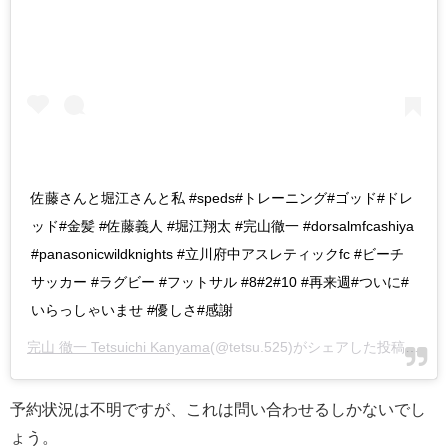
佐藤さんと堀江さんと私 #speds#トレーニング#ゴッド#ドレ
ッド#金髪 #佐藤義人 #堀江翔太 #完山徹一 #dorsalmfcashiya
#panasonicwildknights #立川府中アスレティックfc #ビーチ
サッカー #ラグビー #フットサル #8#2#10 #再来週#ついに#
いらっしゃいませ #優しさ#感謝
完山 徹一 Tetsuichi Kanyama
(@tetsu.525)がシェアした投稿 -
20
予約状況は不明ですが、これは問い合わせるしかないでし
ょう。