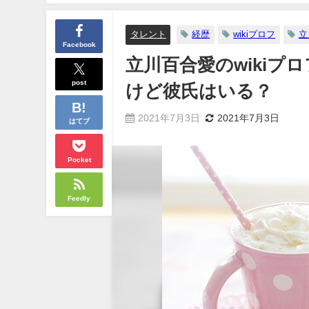
タレント
経歴
wikiプロフ
立
Facebook
立川百合愛のwiki
post
けど彼氏はいる？
2021年7月3日
2021年7月3日
はてブ
Pocket
Feedly