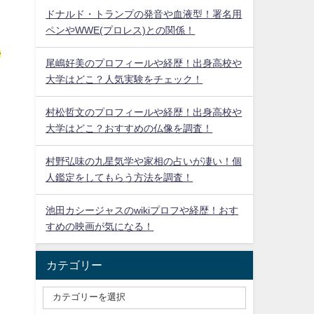
ドナルド・トランプの発音や血液型！署名用
ペンやWWE(プロレス)との関係！
い
尾嶋好美のプロフィールや経歴！出身高校や
大学はどこ？人気実験をチェック！
村松哲文のプロフィールや経歴！出身高校や
大学はどこ？おすすめの仏像を調査！
村野弘味の九星気学や家相の占いが凄い！個
人鑑定をしてもらう方法を調査！
池田カシージャスのwikiプロフや経歴！おす
すめの映画が気になる！
カテゴリー