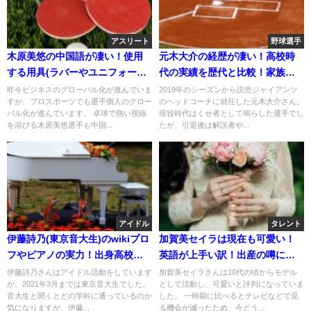
アスリート
野球選手
木原美悠の中国語が凄い！使用
元木大介の経歴が凄い！高校時
する用具(ラバーやユニフォーム)
代の実績を歴代と比較！家族構
メーカーを調査！
成も気になる！
昨今ビジネスのグローバル化が進んでいま
2019年のシーズンから読売ジャイアンツ
すが、プロスポーツでも選手個人のグロー
のヘッドコーチに就任した元木大介さん。
バル化が進んでいます。 卓球で熱い視線
現役時代はくせ者として鳴らした選手でし
を浴びる木原美悠選手も中国...
たが、引退後は解説者や...
アイドル
タレント
伊藤詩乃(東京音大生)のwikiプロ
加賀美セイラは現在も可愛い！
フやピアノの実力！出身高校は
英語が上手い訳！出産の噂につ
どこ？
いて！
伊藤詩乃さんはアイドル活動をしています
加賀美セイラさんは10代の頃からモデル
が、2021年3月までは東京音大生でした。
として活動し、可愛いと評判になっていま
音大生と聞くとどの学科に通っているのか
した。 一時期に比べるとテレビなどで見
気になりますが、伊藤...
る機会が減ったため、今どう...