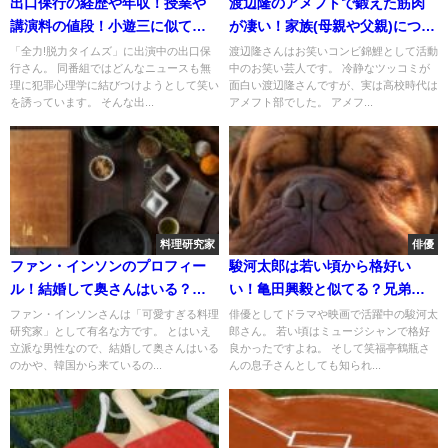
出口保行の経歴や年収！授業や
渡辺隆のアメフトで鍛えた筋肉
講演料の値段！小遊三に似て
が凄い！家族(母親や父親)につい
る？
て！
「全力!脱力タイムズ」に出演中の出口保
渡辺隆さんはお笑いコンビ錦鯉として活動
行さん。 同番組ではどんなニュースも無
中のお笑い芸人です。 冷静なツッコミが
理に犯罪心理学に結びつけようとして笑い
面白い渡辺隆さんですが、実は高校時代は
を誘っています。 そんな出...
アメフト部でした。 アメフ...
料理研究家
俳優
ファン・インソンのプロフィー
駿河太郎は若い頃から格好い
ル！結婚して奥さんはいる？兵
い！亀田興毅と似てる？兄弟は
役は行った？
いる？
ファン・インソンさんは「可愛すぎる料理
俳優としてドラマや映画で活躍中の駿河太
研究家」として有名な方です。 とはいえ
郎さん。 若い頃はミュージシャンで格好
立派な男性なので、結婚して奥さんはいる
良かったですよね。 そして笑福亭鶴瓶さ
のかや、韓国から来ているの...
んの息子さんとしても知られ...