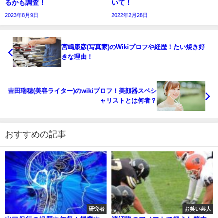
るかも調査！
いて！
2023年8月9日
2022年2月28日
宮嶋康彦(写真家)のWikiプロフや経歴！たい焼き好
きな理由！
吉田瑞穂(美容ライター)のwikiプロフ！美顔器スペシ
ャリストとは何者？
おすすめの記事
研究者
お笑い芸人