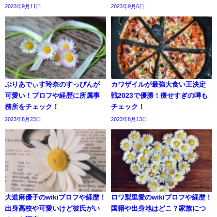
2023年9月11日
2023年9月6日
ぷりあでぃす玲奈のすっぴんが
カワザイルが最強大食い王決定
可愛い！プロフや経歴に所属事
戦2023で優勝！痩せすぎの噂も
務所をチェック！
チェック！
2023年8月23日
2023年8月13日
大道麻優子のwikiプロフや経歴！
ロワ梨里愛のwikiプロフや経歴！
出身高校や可愛いけど彼氏がい
国籍や出身地はどこ？家族につ