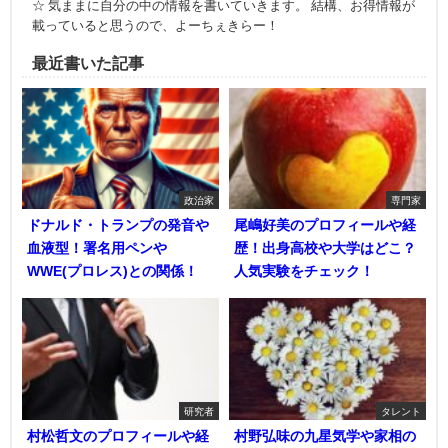
☆ 気ままに自分の中の情報を書いていきます。 結構、お得情報が
載っていると思うので、よーちぇきらー！
最近書いた記事
政治家
専門家
ドナルド・トランプの発音や
尾嶋好美のプロフィールや経
血液型！署名用ペンや
歴！出身高校や大学はどこ？
WWE(プロレス)との関係！
人気実験をチェック！
研究者
タレント
村松哲文のプロフィールや経
村野弘味の九星気学や家相の