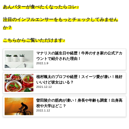
あんバターが食べたくなったらコレ♪
注目のインフルエンサーをもっとチェックしてみません
か？
こちらからご覧いただけます♪
マナリスの誕生日や経歴！牛丼のすき家の公式アカ
ウントで紹介された理由！
2022.1.9
植村颯太のプロフや経歴！スイーツ愛が凄い！格好
いいけど彼女はいる？
2021.12.12
曽田陵介の筋肉が凄い！身長や年齢も調査！出身高
校や大学はどこ？
2022.1.12