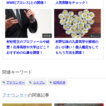
WWE(プロレス)との関係！
人気実験をチェック！
研究者
タレント
村松哲文のプロフィールや経
村野弘味の九星気学や家相の
歴！出身高校や大学はどこ？
占いが凄い！個人鑑定をして
おすすめの仏像を調査！
もらう方法を調査！
関連キーワード
アナウンサー
コスプレ
松岡忠幸
アナウンサー
の関連記事