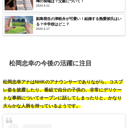
噂の発端は？父親について！
2020.4.21
副島萌生の津軽弁が可愛い！結婚する熱愛彼氏はい
る？中学校はどこ？
2020.2.17
松岡忠幸の今後の活躍に注目
松岡忠幸アナはNHKのアナウンサーでありながら、コスプ
レ姿を披露したり、番組で自分の子供の、非常にデリケー
トな事柄についてオープンに話してしまったりと、かなり
大らかな人柄を持っているようです。