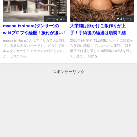
アーティスト
アスリート
maasa ishihara(ダンサー)の
大栄翔は卵かけご飯作りが上
wikiプロフや経歴！振付が凄い！
手！手術後の経過は順調？結婚
する彼女はいる？
maasa ishiharaさんはアメリカで大活躍し
2020年9月場所では結果が出せずに関脇か
ている日本人ダンサーです。 どうして日
ら前頭に降格してしまった大栄翔。 11月
本人ダンサーがアメリカで大成功したの
場所では盛り返して10勝5敗の成績を残し
か、これまでの...
ています。 成績を...
スポンサーリンク