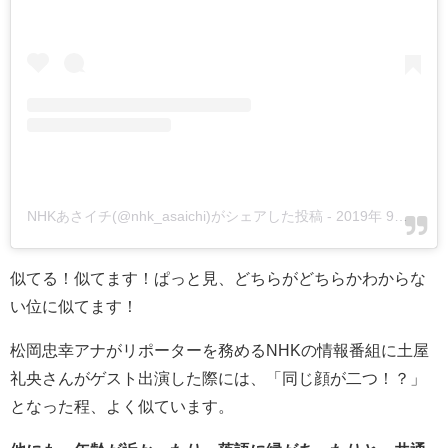
NHKあさイチ(@nhk_asaichi)がシェアした投稿
-
2019年 9月月16日午後8時12分PDT
似てる！似てます！ぱっと見、どちらがどちらかわからな
い位に似てます！
松岡忠幸アナがリポーターを務めるNHKの情報番組に土屋
礼央さんがゲスト出演した際には、「同じ顔が二つ！？」
となった程、よく似ています。