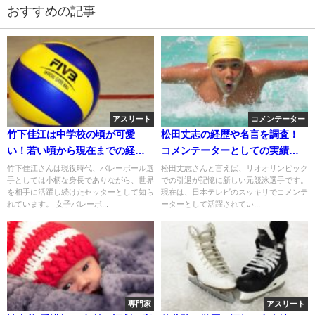
おすすめの記事
アスリート
コメンテーター
竹下佳江は中学校の頃が可愛
松田丈志の経歴や名言を調査！
い！若い頃から現在までの経
コメンテーターとしての実績！
歴！ブロックが凄い！
自宅はどこ？
竹下佳江さんは現役時代、バレーボール選
松田丈志さんと言えば、リオオリンピック
手としては小柄な身長でありながら、世界
での引退が記憶に新しい元競泳選手です。
を相手に活躍し続けたセッターとして知ら
現在は、日本テレビのスッキリでコメンテ
れています。 女子バレーボ...
ーターとして活躍されてい...
専門家
アスリート