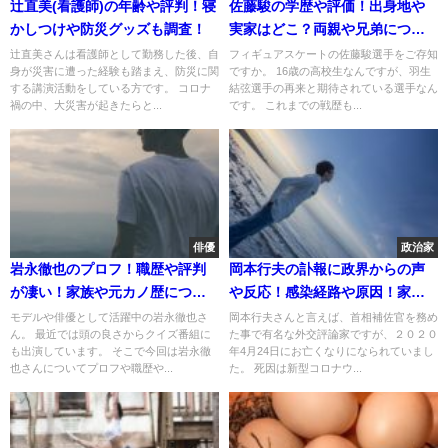
辻直美(看護師)の年齢や評判！寝
佐藤駿の学歴や評価！出身地や
かしつけや防災グッズも調査！
実家はどこ？両親や兄弟につい
て！
辻直美さんは看護師として勤務した後、自
フィギュアスケートの佐藤駿選手をご存知
身が災害に遭った経験も踏まえ、防災に関
ですか。 16歳の高校生なんですが、羽生
する講演活動をしている方です。 コロナ
結弦選手の再来と期待されている選手なん
禍の中、大災害が起きたらと...
です。 これまでの戦歴も...
俳優
政治家
岩永徹也のプロフ！職歴や評判
岡本行夫の訃報に政界からの声
が凄い！家族や元カノ歴につい
や反応！感染経路や原因！家族
て！
や関係者へ影響は？
モデルや俳優として活躍中の岩永徹也さ
岡本行夫さんと言えば、首相補佐官を務め
ん。 最近では頭の良さからクイズ番組に
た事で有名な外交評論家ですが、２０２０
も出演しています。 そこで今回は岩永徹
年4月24日にお亡くなりになられていまし
也さんについてプロフや職歴や...
た。 死因は新型コロナウ...