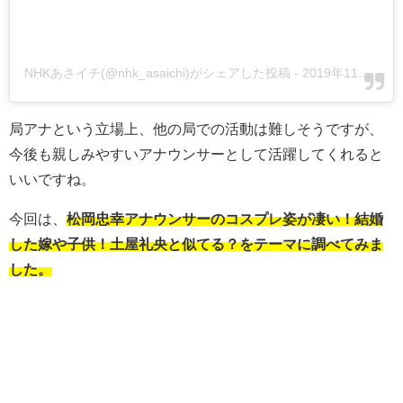
NHKあさイチ(@nhk_asaichi)がシェアした投稿
-
2019年11月月24日午後10時55分PST
局アナという立場上、他の局での活動は難しそうですが、
今後も親しみやすいアナウンサーとして活躍してくれると
いいですね。
今回は、
松岡忠幸アナウンサーのコスプレ姿が凄い！結婚
した嫁や子供！土屋礼央と似てる？をテーマに調べてみま
した。