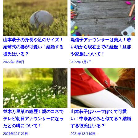
山本萩子の身長や足のサイズ！
堤信子アナウンサーは美人！若
始球式の姿が可愛い！結婚する
い頃から現在までの経歴！旦那
彼氏はいる？
や家族について！
2022年1月8日
2022年1月7日
並木万里菜の経歴！親のコネで
山本萩子はハーフぽくて可愛
テレビ朝日アナウンサーになっ
い！中条あやみと似てる？結婚
たとの噂について！
する彼氏はいる？
2021年12月21日
2021年12月10日