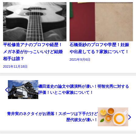
平松修造アナのプロフや経歴！
石橋亜紗のプロフや学歴！妊娠
メガネ姿がかっこいいけど結婚
や出産してる？家族について！
相手は誰？
2021年9月6日
2021年11月18日
磯田道史の論文や講演料が凄い！明智光秀に対する
評価！いとこや家族について！
青井実のネクタイがお洒落！スポーツは下手だけど
歴代彼女が凄い！