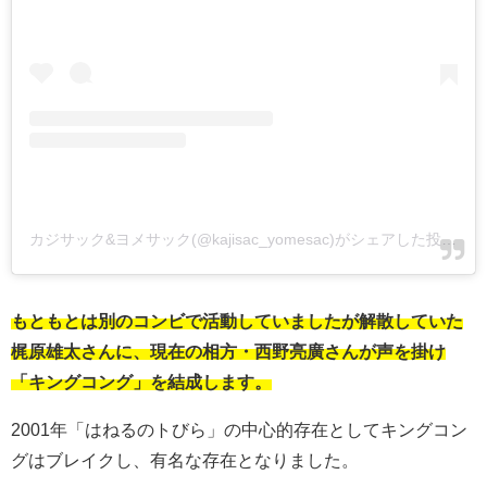
カジサック&ヨメサック(@kajisac_yomesac)がシェアした投稿
-
2
もともとは別のコンビで活動していましたが解散していた
梶原雄太さんに、現在の相方・西野亮廣さんが声を掛け
「キングコング」を結成します。
2001年「はねるのトびら」の中心的存在としてキングコン
グはブレイクし、有名な存在となりました。