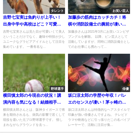
タレント
お笑い芸人
吉野七宝実は魚釣りが上手い！
加藤歩の筋肉はカッチカチ！将
出身中学や高校はどこ？可愛い
棋や消防設備士の腕前が凄い！
けど彼氏はいる？
自宅はどこ？
吉野七宝実さんは見た目が可愛いくて美人
加藤歩さんは2021年3月にお笑いコンビザ
ということだけでなく、趣味や特技が少し
ブングルを解散。 以降、ピン芸人として
ユニークなグラビアアイドルとして注目を
活動していますが、同時に消防設備士とし
集めています。 一番有名な...
てのお仕事にも携わって...
野球選手
俳優
横田慎太郎の今現在の状況！講
坂口涼太郎の学歴や年収！バレ
演内容も気になる！結婚相手は
エのセンスが凄い！茅ヶ崎のゆ
いる？
かりの地は？
横田慎太郎さんとは、阪神タイガースで将
坂口涼太郎さんは特徴的なヘアスタイルで
来を期待されるも、病気の影響で若くして
印象が強い俳優さんですよね。 テレビド
現役を退いた元プロ野球選手です。 惜し
ラマや映画などに引っ張りだこの名バイプ
まれながらグラウンドを去っ...
レーヤーで、活動に注目が集...