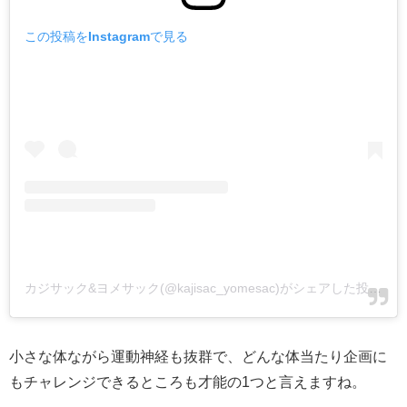
この投稿をInstagramで見る
カジサック&ヨメサック(@kajisac_yomesac)がシェアした投稿
-
2
小さな体ながら運動神経も抜群で、どんな体当たり企画に
もチャレンジできるところも才能の1つと言えますね。