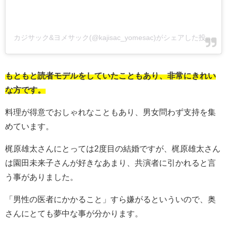
カジサック&ヨメサック(@kajisac_yomesac)がシェアした投稿
-
2
もともと読者モデルをしていたこともあり、非常にきれい
な方です。
料理が得意でおしゃれなこともあり、男女問わず支持を集
めています。
梶原雄太さんにとっては2度目の結婚ですが、梶原雄太さん
は園田未来子さんが好きなあまり、共演者に引かれると言
う事がありました。
「男性の医者にかかること」すら嫌がるといういので、奥
さんにとても夢中な事が分かります。