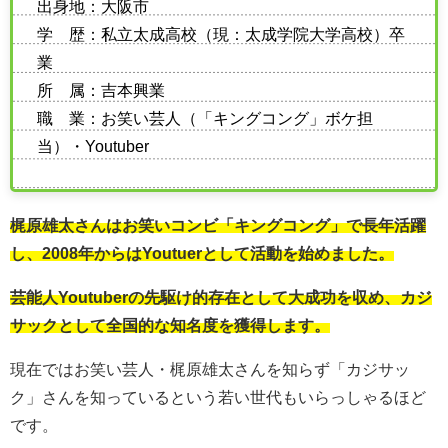
出身地：大阪市
学 歴：私立太成高校（現：太成学院大学高校）卒
業
所 属：吉本興業
職 業：お笑い芸人（「キングコング」ボケ担
当）・Youtuber
梶原雄太さんはお笑いコンビ「キングコング」で長年活躍
し、2008年からはYoutuerとして活動を始めました。
芸能人Youtuberの先駆け的存在として大成功を収め、カジ
サックとして全国的な知名度を獲得します。
現在ではお笑い芸人・梶原雄太さんを知らず「カジサッ
ク」さんを知っているという若い世代もいらっしゃるほど
です。