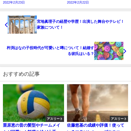
2022年2月23日
2022年2月22日
宮地眞理子の経歴や学歴！出演した舞台やテレビ！
家族について！
杵渕はなの子役時代が可愛いと噂について！結婚す
る彼氏はいる？
おすすめの記事
アスリート
アスリート
栗原恵の昔の髪型やチームメイ
佐藤悠基の成績や評価！使って