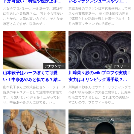
トが可愛い！料理や絵が上手！
いるマラソンシューズやウエア
患った病気がヤバイ！
も調査！
元女子プロバレーボール選手で、2019年
東京五輪のマラソン日本代表候補として有
に引退した栗原恵さん。 昔も今も可愛い
名な佐藤悠基選手。 長く陸上競技の世界
ことから、人気の高い方です。 そんな栗
で素晴らしい記録を残した選手であり、3
原恵さんですが、以前のチ...
月の東京マラソンでの活躍が...
アナウンサー
アスリート
山本萩子はハーフぽくて可愛
川﨑菜々紗のwikiプロフや実績！
い！中条あやみと似てる？結婚
実力はオリンピック選手級？家
する彼氏はいる？
族について！
山本萩子さんは株式会社セント・フォース
川崎菜々紗さんはウエイトリフティングで
所属のキャスターとして活躍中の女性で
小さい頃から数々の大会に出場し、記録を
す。 可愛いという声も多く上がってお
打ち立ててきました。 これまでの実績が
り、中条あやみさんに似てる、ハ...
すごいので、プロフィールや...