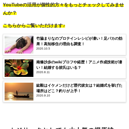
YouTubeの活用が個性的方々をもっとチェックしてみませ
んか？
こちらからご覧いただけます♪
竹脇まりなのプロテインレシピが凄い！足パカの効
果！高知移住の理由も調査！
2020.10.5
南條沙歩のwikiプロフや経歴！アニメ作成技術が凄
い！結婚する彼氏はいる？
2020.8.11
紘毅はイケメンだけど歴代彼女は？結婚式を挙げた
場所はどこ？釣りが上手！
2020.9.10