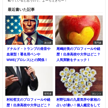
載っていると思うので、よーちぇきらー！
最近書いた記事
政治家
専門家
ドナルド・トランプの発音や
尾嶋好美のプロフィールや経
血液型！署名用ペンや
歴！出身高校や大学はどこ？
WWE(プロレス)との関係！
人気実験をチェック！
研究者
タレント
村松哲文のプロフィールや経
村野弘味の九星気学や家相の
歴！出身高校や大学はどこ？
占いが凄い！個人鑑定をして