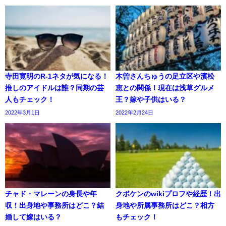
寺田寛明のR-1ネタが気になる！
木曽さんちゅうの足立区や濱松
推しのアイドルは誰？同期の芸
恵との関係！現在は浅草グルメ
人もチェック！
王？嫁や子供はいる？
2022年3月1日
2022年2月24日
チャド・マレーンの身長や年
クボケンのwikiプロフや経歴！出
収！出身地や事務所はどこ？結
身地や所属事務所はどこ？相方
婚して嫁はいる？
もチェック！