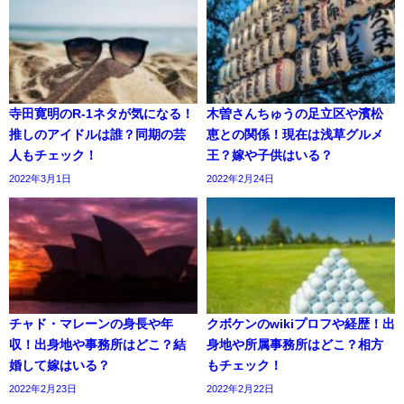
寺田寛明のR-1ネタが気になる！
木曽さんちゅうの足立区や濱松
推しのアイドルは誰？同期の芸
恵との関係！現在は浅草グルメ
人もチェック！
王？嫁や子供はいる？
2022年3月1日
2022年2月24日
チャド・マレーンの身長や年
クボケンのwikiプロフや経歴！出
収！出身地や事務所はどこ？結
身地や所属事務所はどこ？相方
婚して嫁はいる？
もチェック！
2022年2月23日
2022年2月22日