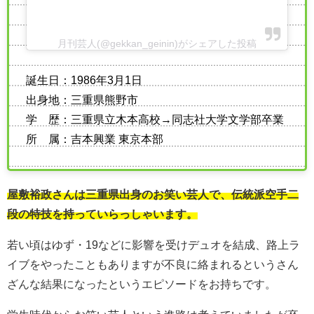
月刊芸人(@gekkan_geinin)がシェアした投稿
誕生日：1986年3月1日
出身地：三重県熊野市
学 歴：三重県立木本高校→同志社大学文学部卒業
所 属：吉本興業 東京本部
屋敷裕政さんは三重県出身のお笑い芸人で、伝統派空手二
段の特技を持っていらっしゃいます。
若い頃はゆず・19などに影響を受けデュオを結成、路上ラ
イブをやったこともありますが不良に絡まれるというさん
ざんな結果になったというエピソードをお持ちです。