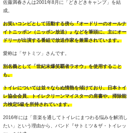
佐藤満春さんは2001年8月に「どきどきキャンプ」を結
成。
お笑いコンビとして活動する傍ら『オードリーのオールナ
イトニッポン（ニッポン放送）』などを筆頭に、主にオー
ドリーが出演する番組で放送作家を兼業されています。
愛称は「サトミツ」さんです。
別名義として「世紀末爆笑覇者ラオウ」を使用すること
も。
トイレについては並々ならぬ情熱を傾けており、日本トイ
レ協会会員、トイレクリーンマイスターの肩書や、掃除能
力検定5級を所持されています。
2016年には「音楽を通してトイレにまつわる悩みを解消し
たい」という理由から、バンド『サトミツ＆ザ・トイレッ