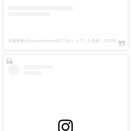
佐藤満春(@satomitsuharu0217)がシェアした投稿
-
2020年11月月4日午前4時48分PST