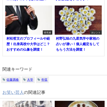
研究者
タレント
村松哲文のプロフィールや経
村野弘味の九星気学や家相の
歴！出身高校や大学はどこ？
占いが凄い！個人鑑定をして
おすすめの仏像を調査！
もらう方法を調査！
関連キーワード
佐藤満春
大学
年収
お笑い芸人
の関連記事