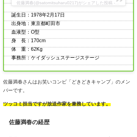
佐藤満春(@satomitsuharu0217)がシェアした投稿
-
2020年 
誕生日：1978年2月17日
出身地：東京都町田市
血液型：O型
身 長：170cm
体 重：62Kg
事務所：ケイダッシュステージステージ
佐藤満春さんはお笑いコンビ「どきどきキャンプ」のメン
バーです。
ツッコミ担当ですが放送作家を兼務しています。
佐藤満春の経歴