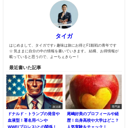
タイガ
はじめまして、タイガです♪ 趣味は旅にお得とF1観戦の青年です
☆ 気ままに自分の中の情報を書いていきます。 結構、お得情報が
載っていると思うので、よーちぇきらー！
最近書いた記事
政治家
専門家
ドナルド・トランプの発音や
尾嶋好美のプロフィールや経
血液型！署名用ペンや
歴！出身高校や大学はどこ？
WWE(プロレス)との関係！
人気実験をチェック！