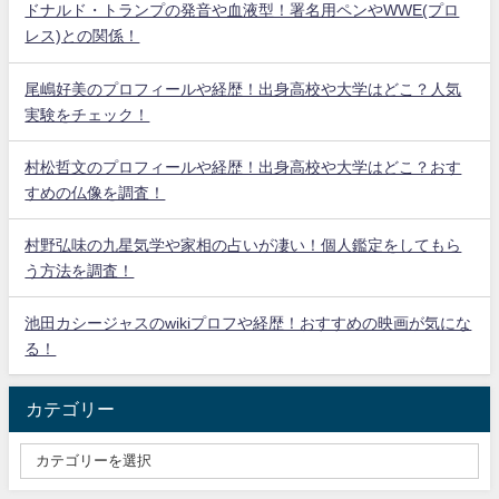
ドナルド・トランプの発音や血液型！署名用ペンやWWE(プロ
レス)との関係！
尾嶋好美のプロフィールや経歴！出身高校や大学はどこ？人気
実験をチェック！
村松哲文のプロフィールや経歴！出身高校や大学はどこ？おす
すめの仏像を調査！
村野弘味の九星気学や家相の占いが凄い！個人鑑定をしてもら
う方法を調査！
池田カシージャスのwikiプロフや経歴！おすすめの映画が気にな
る！
カテゴリー