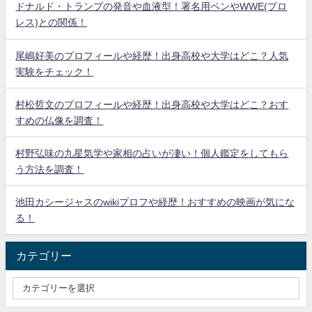
ドナルド・トランプの発音や血液型！署名用ペンやWWE(プロ
レス)との関係！
尾嶋好美のプロフィールや経歴！出身高校や大学はどこ？人気
実験をチェック！
村松哲文のプロフィールや経歴！出身高校や大学はどこ？おす
すめの仏像を調査！
村野弘味の九星気学や家相の占いが凄い！個人鑑定をしてもら
う方法を調査！
池田カシージャスのwikiプロフや経歴！おすすめの映画が気にな
る！
カテゴリー