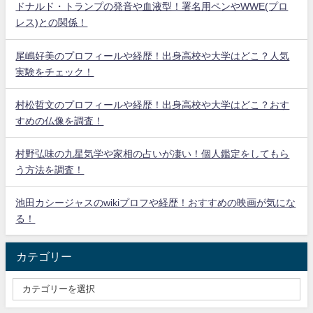
ドナルド・トランプの発音や血液型！署名用ペンやWWE(プロ
レス)との関係！
尾嶋好美のプロフィールや経歴！出身高校や大学はどこ？人気
実験をチェック！
村松哲文のプロフィールや経歴！出身高校や大学はどこ？おす
すめの仏像を調査！
村野弘味の九星気学や家相の占いが凄い！個人鑑定をしてもら
う方法を調査！
池田カシージャスのwikiプロフや経歴！おすすめの映画が気にな
る！
カテゴリー