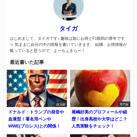
タイガ
はじめまして、タイガです♪ 趣味は旅にお得とF1観戦の青年です
☆ 気ままに自分の中の情報を書いていきます。 結構、お得情報が
載っていると思うので、よーちぇきらー！
最近書いた記事
政治家
専門家
ドナルド・トランプの発音や
尾嶋好美のプロフィールや経
血液型！署名用ペンや
歴！出身高校や大学はどこ？
WWE(プロレス)との関係！
人気実験をチェック！