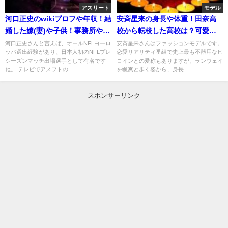
アスリート
モデル
河口正史のwikiプロフや年収！結
安斉星来の身長や体重！田奈高
婚した嫁(妻)や子供！事務所やジ
校から転校した高校は？可愛い
ムはどこ？
けど彼氏はいる？
河口正史さんと言えば、オールNFLヨーロ
安斉星来さんはファッションモデルです。
ッパ選出経験があり、日本人初のNFLプレ
恋愛リアリティ番組で史上最も不器用なヒ
シーズンマッチ出場選手として有名です
ロインとの愛称もありますが、ランウェイ
ね。 テレビでアメフトの...
を颯爽と歩く姿から、身長...
スポンサーリンク