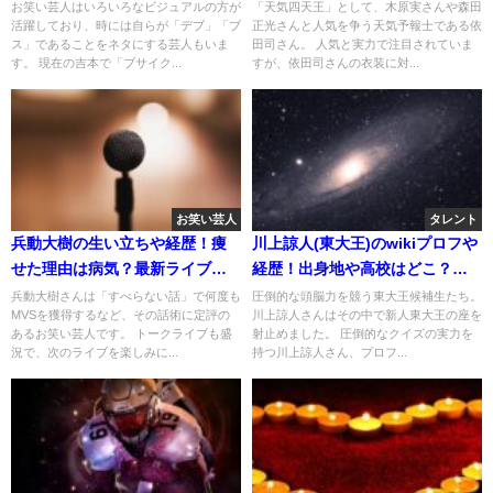
いる？
気の原因は？
お笑い芸人はいろいろなビジュアルの方が
「天気四天王」として、木原実さんや森田
活躍しており、時には自らが「デブ」「ブ
正光さんと人気を争う天気予報士である依
ス」であることをネタにする芸人もいま
田司さん。 人気と実力で注目されていま
す。 現在の吉本で「ブサイク...
すが、依田司さんの衣装に対...
お笑い芸人
タレント
兵動大樹の生い立ちや経歴！痩
川上諒人(東大王)のwikiプロフや
せた理由は病気？最新ライブ情
経歴！出身地や高校はどこ？家
報も調査！
族について！
兵動大樹さんは「すべらない話」で何度も
圧倒的な頭脳力を競う東大王候補生たち。
MVSを獲得するなど、その話術に定評の
川上諒人さんはその中で新人東大王の座を
あるお笑い芸人です。 トークライブも盛
射止めました。 圧倒的なクイズの実力を
況で、次のライブを楽しみに...
持つ川上諒人さん、プロフ...