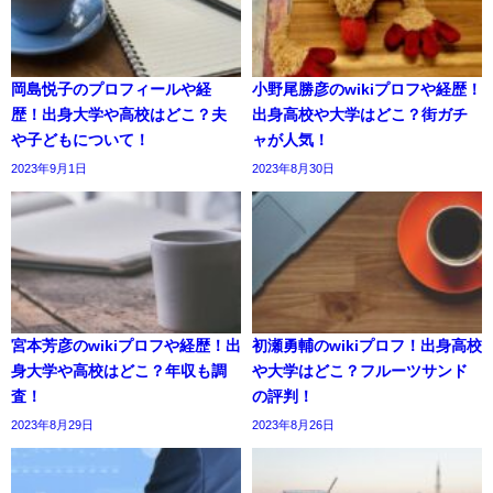
岡島悦子のプロフィールや経
小野尾勝彦のwikiプロフや経歴！
歴！出身大学や高校はどこ？夫
出身高校や大学はどこ？街ガチ
や子どもについて！
ャが人気！
2023年9月1日
2023年8月30日
宮本芳彦のwikiプロフや経歴！出
初瀬勇輔のwikiプロフ！出身高校
身大学や高校はどこ？年収も調
や大学はどこ？フルーツサンド
査！
の評判！
2023年8月29日
2023年8月26日