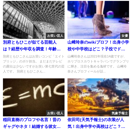
お笑い芸人
女優
別府ともひこが似てる芸能人
山﨑玲奈のwikiプロフ！出身小学
は？経歴や年収を調査！年齢や
校や中学校はどこ？子役でドラ
血液型もチェック！
マ出演歴はある？
別府ともひこさんはお笑いコンビ「エイト
山﨑玲奈さんは2021年現在14歳ですが、
ブリッジ」のボケ担当。 まだまだテレビ
ホリプロスカウトキャラバンでグランプリ
の露出は少ないですがお笑い第七世代の芸
に輝き、注目を集める逸材です。 山﨑玲
人です。 別府ともひこさん...
奈さんプロフィールが話...
お笑い芸人
気象予報士
稲田直樹のプロフや名言！昔の
依田司(天気予報士)の衣装が人
ギャグやネタ！結婚する彼女は
気！出身中学や高校はどこ？病