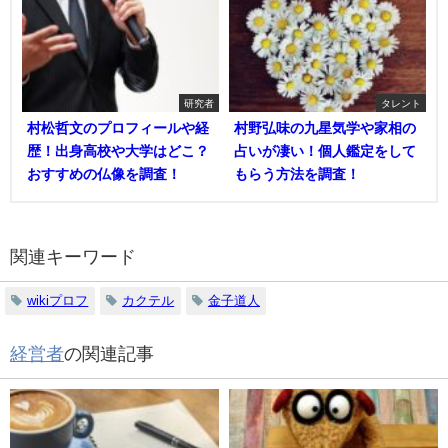
研究者
タレント
村松哲文のプロフィールや経
村野弘味の九星気学や家相の
歴！出身高校や大学はどこ？
占いが凄い！個人鑑定をして
おすすめの仏像を調査！
もらう方法を調査！
関連キーワード
wikiプロフ
カクテル
金子道人
経営者
の関連記事