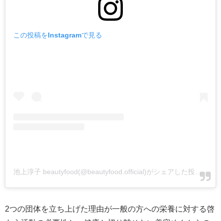
この投稿をInstagramで見る
池上淳子 beautyfood(@beautyfood.official)がシェアした投稿
-
20
2つの団体を立ち上げた理由が一般の方への栄養に対する啓