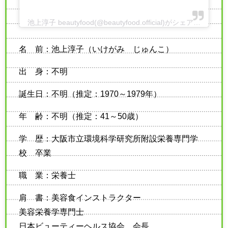
池上淳子 beautyfood(@beautyfood.official)がシェアした投稿
名 前：池上淳子（いけがみ じゅんこ）
出 身：不明
誕生日：不明（推定：1970～1979年）
年 齢：不明（推定：41～50歳）
学 歴：大阪市立環境科学研究所附設栄養専門学
校 卒業
職 業：栄養士
肩 書：美容食インストラクター
美容栄養学専門士
日本ビューティーヘルス協会 会長