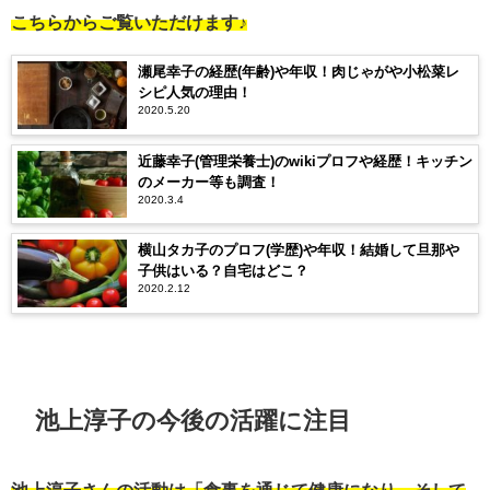
こちらからご覧いただけます♪
瀬尾幸子の経歴(年齢)や年収！肉じゃがや小松菜レ
シピ人気の理由！
2020.5.20
近藤幸子(管理栄養士)のwikiプロフや経歴！キッチン
のメーカー等も調査！
2020.3.4
横山タカ子のプロフ(学歴)や年収！結婚して旦那や
子供はいる？自宅はどこ？
2020.2.12
池上淳子の今後の活躍に注目