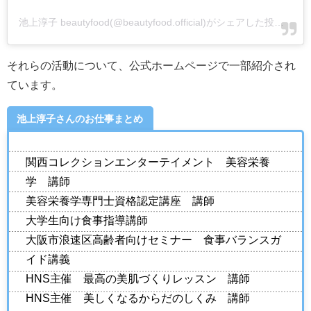
池上淳子 beautyfood(@beautyfood.official)がシェアした投稿
-
20
それらの活動について、公式ホームページで一部紹介され
ています。
池上淳子さんのお仕事まとめ
関西コレクションエンターテイメント 美容栄養
学 講師
美容栄養学専門士資格認定講座 講師
大学生向け食事指導講師
大阪市浪速区高齢者向けセミナー 食事バランスガ
イド講義
HNS主催 最高の美肌づくりレッスン 講師
HNS主催 美しくなるからだのしくみ 講師