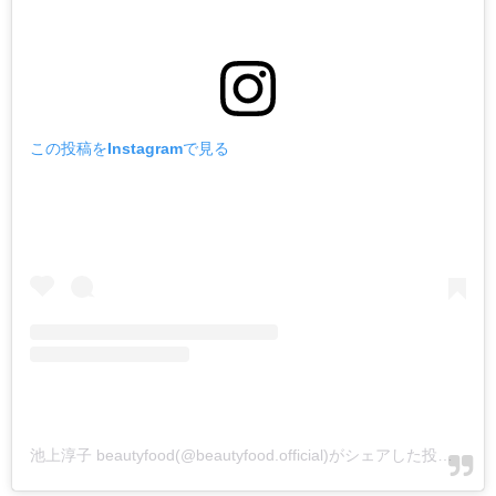
この投稿をInstagramで見る
池上淳子 beautyfood(@beautyfood.official)がシェアした投稿
-
20