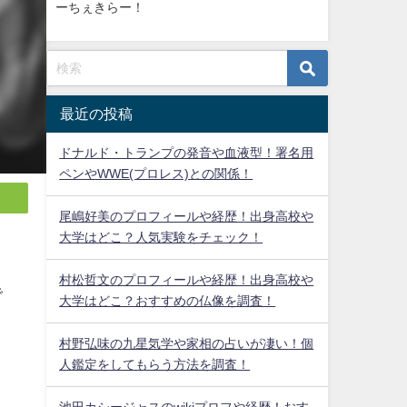
ーちぇきらー！
最近の投稿
ドナルド・トランプの発音や血液型！署名用
ペンやWWE(プロレス)との関係！
尾嶋好美のプロフィールや経歴！出身高校や
大学はどこ？人気実験をチェック！
村松哲文のプロフィールや経歴！出身高校や
で
大学はどこ？おすすめの仏像を調査！
村野弘味の九星気学や家相の占いが凄い！個
人鑑定をしてもらう方法を調査！
ま