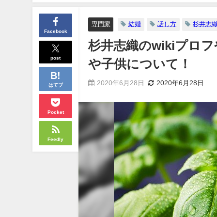
専門家
結婚
話し方
杉井志
Facebook
杉井志織のwikiプ
post
や子供について！
2020年6月28日
2020年6月28日
はてブ
Pocket
Feedly