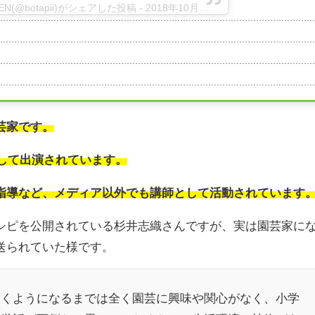
REEN(@botapii)がシェアした投稿
-
2018年10月月31日午前1時49分PDT
芸家です。
として出演されています。
指導など、メディア以外でも講師として活動されています
シピを公開されている杉井志織さんですが、実は園芸家に
送られていた様です。
働くようになるまでは全く園芸に興味や関心がなく、小学