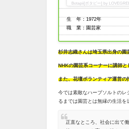
Botapii[ボタピー] by LOVEG
生 年：1972年
職 業：園芸家
杉井志織さんは埼玉県出身の園
NHKの園芸系コーナーに講師
また、花壇ボランティア運営の
今では素敵なハーブソルトのレ
るまでは園芸とは無縁の生活を
正直なところ、社会に出て