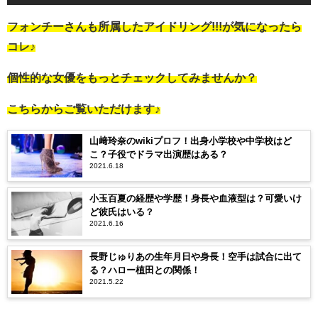
フォンチーさんも所属したアイドリング!!!が気になったら
コレ♪
個性的な女優をもっとチェックしてみませんか？
こちらからご覧いただけます♪
山﨑玲奈のwikiプロフ！出身小学校や中学校はど
こ？子役でドラマ出演歴はある？
2021.6.18
小玉百夏の経歴や学歴！身長や血液型は？可愛いけ
ど彼氏はいる？
2021.6.16
長野じゅりあの生年月日や身長！空手は試合に出て
る？ハロー植田との関係！
2021.5.22