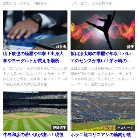
活動していますが、内藤さん...
っています。 その石田靖さ...
経営者
俳優
山下欽也の経歴や年収！出身大
坂口涼太郎の学歴や年収！バレ
学やヨーグルトが買える場所も
エのセンスが凄い！茅ヶ崎のゆ
調査！
かりの地は？
山下欽也さん、その名前を聞いてピンと来
坂口涼太郎さんは特徴的なヘアスタイルで
る方も多いのではないでしょうか。 山下
印象が強い俳優さんですよね。 テレビド
欽也さんは現在、岩泉ホールディングス株
ラマや映画などに引っ張りだこの名バイプ
式会社の代表取締役社長を務...
レーヤーで、活動に注目が集...
野球選手
アスリート
牛島和彦の若い頃が凄い！現役
ホラ二龍コリニアシの筋肉が凄