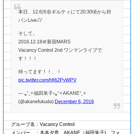
本日、12.6渋谷ギルティにて20:30頃から対
バンLive♪̊̈♪̆̈
そして。
2016.12.18＠新宿MARS
Vacancy Control 2nd ワンマンライブで
す！！！
待ってます！！、！
pic.twitter.com/hfi62PyWPV
— ⁎⁺˳✧福田朱子༚⁎⁺✧AKANE⁺˳✧
(@akanefukuda)
December 6, 2016
グループ名：Vacancy Control
メンバー ：木本夕貴、AKANE（福田朱子)、フォ