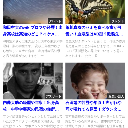
タレント
タレント
和田空大のwikiプロフや経歴！出
荒川真衣のセミを食べる歯が可
身高校は高知のどこ？イケメン
愛い！血液型はAB型？勤務先は
だけど彼女はいる？
どこ？
和田空大さんは東大王に出演する東京大学
昆虫大好きタレントと言うと、俳優の香川
理科一類の学生です。 高校三年生の秋か
照之さんのことが浮かびますね。 NHKEテ
ら勉強して東大に合格。 出身地が高知県
レの『香川照之の昆虫すごいぜ!』が思い
と言う情報がありますが、一...
出されます。 ただ、香...
アスリート
お笑い芸人
内藤大助の経歴や年収！出身高
石田靖の芸歴や年収！声がれや
校・中学や実家の民宿の住所は
耳が潰れてる原因！ダウンタウ
どこ？
ンとの関係は？
フライ級世界チャンピオンとして活躍して
吉本新喜劇のウ舞台やリポーターとして活
いた元プロボクサーの内藤大助さん。 現
躍している石田靖さん。 吉本興業で長く
在ではタレントやボクシングの解説などで
活躍しており、今後の活躍にも注目が集ま