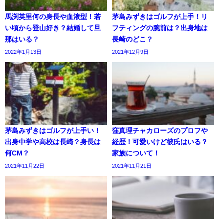
馬渕英里何の身長や血液型！若
茅島みずきはゴルフが上手！リ
い頃から登山好き？結婚して旦
フティングの腕前は？出身地は
那はいる？
長崎のどこ？
2022年1月13日
2021年12月9日
茅島みずきはゴルフが上手い！
窪真理チャカローズのプロフや
出身中学や高校は長崎？身長は
経歴！可愛いけど彼氏はいる？
何CM？
家族について！
2021年11月22日
2021年11月21日