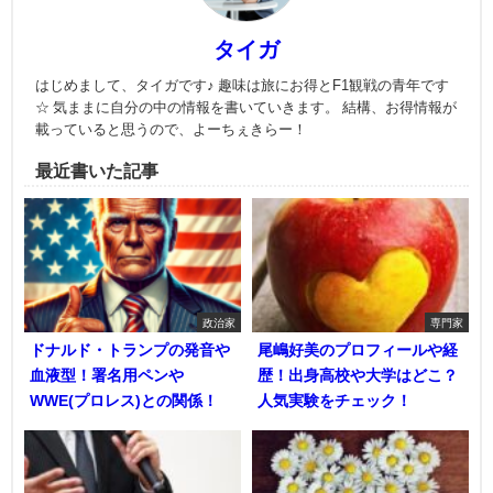
タイガ
はじめまして、タイガです♪ 趣味は旅にお得とF1観戦の青年です
☆ 気ままに自分の中の情報を書いていきます。 結構、お得情報が
載っていると思うので、よーちぇきらー！
最近書いた記事
政治家
専門家
ドナルド・トランプの発音や
尾嶋好美のプロフィールや経
血液型！署名用ペンや
歴！出身高校や大学はどこ？
WWE(プロレス)との関係！
人気実験をチェック！