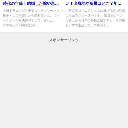
時代の年俸！結婚した嫁や息子
い！出身地や所属はどこ？年収
について！
もチェック！
中日ドラゴンズと千葉ロッテマリーンズで
ホラ二龍コリニアシさんは日本代表で活躍
投手として活躍した牛島和彦さん。 フォ
した元ラグビー選手です。 出身地のトン
ークボールを決め球としていました。
ガを出から日本の高校に留学をし、その後
2005年と2006年には横...
も日本で生活していて帰化を...
スポンサーリンク