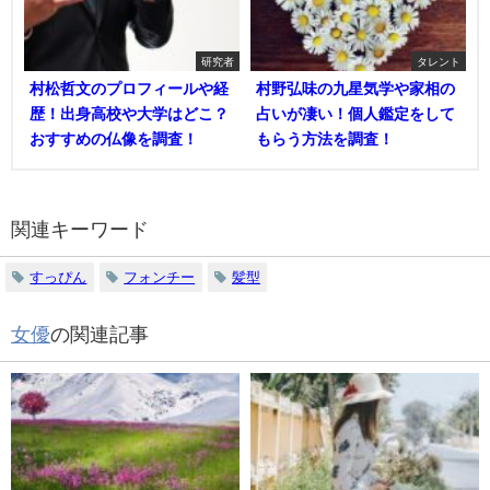
研究者
タレント
村松哲文のプロフィールや経
村野弘味の九星気学や家相の
歴！出身高校や大学はどこ？
占いが凄い！個人鑑定をして
おすすめの仏像を調査！
もらう方法を調査！
関連キーワード
すっぴん
フォンチー
髪型
女優
の関連記事