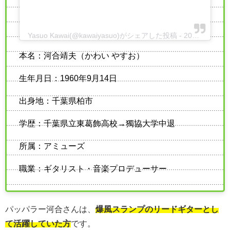
Yasuo Kawai(@kawaiyasuo)がシェアした投稿
-
2020年 8月月17日午前1時59分PDT
本名：河合靖夫（かわい やすお）
生年月日：1960年9月14日
出身地：千葉県柏市
学歴：千葉県立東葛飾高校→獨協大学中退
所属：アミューズ
職業：ギタリスト・音楽プロデューサー
パッパラー河合さんは、
爆風スランプのリードギターとし
て活躍していた方
です。