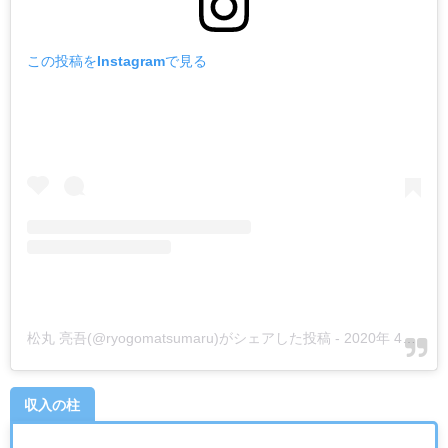
この投稿をInstagramで見る
松丸 亮吾(@ryogomatsumaru)がシェアした投稿
-
2020年 4月月27日午前5時48分PDT
収入の柱