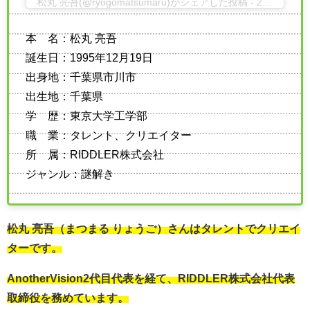
松丸 亮吾(@ryogomatsumaru)がシェアした投稿
-
2020年 5月月11日午前4時46分PDT
本 名：松丸 亮吾
誕生日：1995年12月19日
出身地：千葉県市川市
出生地：千葉県
学 歴：東京大学工学部
職 業：タレント、クリエイター
所 属：RIDDLER株式会社
ジャンル：謎解き
松丸 亮吾（まつまる りょうご）さんはタレントでクリエイ
ターです。
AnotherVision2代目代表を経て、RIDDLER株式会社代表
取締役を務めています。