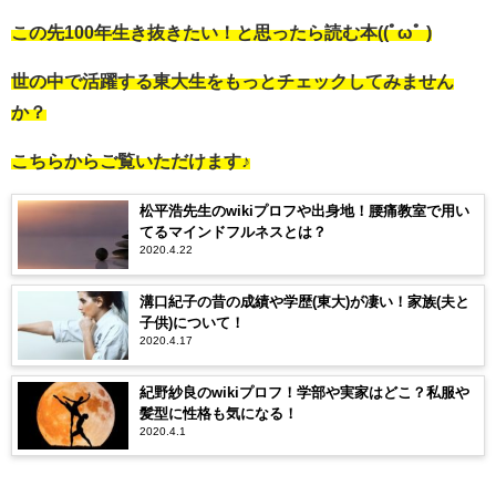
この先100年生き抜きたい！と思ったら読む本((ﾟωﾟ )
世の中で活躍する東大生をもっとチェックしてみません
か？
こちらからご覧いただけます♪
松平浩先生のwikiプロフや出身地！腰痛教室で用い
てるマインドフルネスとは？
2020.4.22
溝口紀子の昔の成績や学歴(東大)が凄い！家族(夫と
子供)について！
2020.4.17
紀野紗良のwikiプロフ！学部や実家はどこ？私服や
髪型に性格も気になる！
2020.4.1