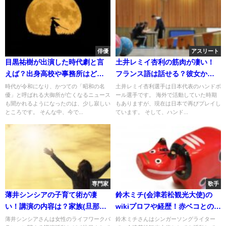
俳優
アスリート
目黒祐樹が出演した時代劇と言
土井レミイ杏利の筋肉が凄い！
えば？出身高校や事務所はど
フランス語は話せる？彼女か嫁
こ？家族や孫について！
はいる？
時代が令和になり、かつての「昭和の名
土井レミイ杏利選手は日本代表のハンドボ
優」と呼ばれる大御所が亡くなるニュース
ール選手です。 海外で活動していた時期
も聞かれるようになったのは、少し寂しい
もありますが、現在は日本で再びプレイし
ところです。 そんな中、今で...
ています。 そして、ハンド...
専門家
歌手
薄井シンシアの子育て術が凄
鈴木ミチ(会津若松観光大使)の
い！講演の内容は？家族(旦那や
wikiプロフや経歴！赤ベコとの関
娘)について！
わりもチェック！
薄井シンシアさんは女性のライフワークバ
鈴木ミチさんはシンガーソングライター