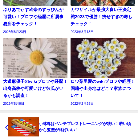
ぷりあでぃす玲奈のすっぴんが
カワザイルが最強大食い王決定
可愛い！プロフや経歴に所属事
戦2023で優勝！痩せすぎの噂も
務所をチェック！
チェック！
2023年8月23日
2023年8月13日
大道麻優子のwikiプロフや経歴！
ロワ梨里愛のwikiプロフや経歴！
出身高校や可愛いけど彼氏がい
国籍や出身地はどこ？家族につ
るかも調査！
いて！
2023年8月9日
2022年2月28日
小林尊はベンチプレストレーニングが凄い！若い頃
から髪型が格好いい！