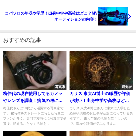
コバソロの年収や学歴！出身中学や高校はどこ？MV
オーディションの内容！
おすすめの記事
写真家
研究者
梅佳代の現在使用してるカメラ
カリス 東大AI博士の職歴や評価
やレンズを調査！病気の噂につ
が凄い！出身中学や高校はど
いて！夫はいる？
こ？家族について！
梅佳代さんは10代から活躍する写真家で
カリス 東大AI博士さんは東大に入学した
す。 被写体をストレートに写した写真に
経緯や現在のお仕事が話題になっている男
ファンが多く、専門学校時代に写真展で受
性です。 東大卒業の活動も華々しいの
賞後、絶えることなく活動を...
で、職歴や評価が気になりま...