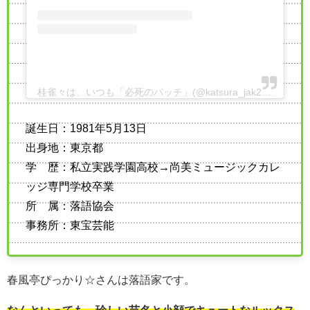
桂雀々は、いつも「必死のパッチ」(@katsura_jak2)がシェアした投稿
誕生日：1981年5月13日
出身地：東京都
学 歴：私立実践学園高校→尚美ミュージックカレ
ッジ専門学校卒業
所 属：落語協会
事務所：東宝芸能
春風亭ぴっかり☆さんは落語家です。
なんといっても、珍しい芸名と小顔でキュートなルックス