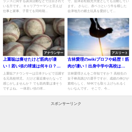
ランスに関する講演活動などで注目されて
で、会津若松観光大使としても活動してい
いる方です。 キャリアウーマンと言えば
ます。 さらに、赤ベコという牛を模した
仕事と家事、子育てを同時期...
会津地方の郷土玩具を愛好して...
アナウンサー
アスリート
上重聡は痩せたけど筋肉が凄
古林愛理のwikiプロフや経歴！筋
い！若い頃の球速は何キロ？実
肉が凄い！出身中学や高校はど
家はどこ？
こ？
上重聡アナウンサーは日本テレビで活躍す
古林愛理さんをご存知ですか？ 高校生の
る元高校球児。 だけど最近痩せたなって
女子棒高跳びの選手ですが、成績の伸びが
感じがしませんか？ でも筋肉量は凄そう
素晴らしく、NHKでも取り上げられるく
ですよね。 一体若い頃の球...
らいなんです。 そこで、今...
スポンサーリンク