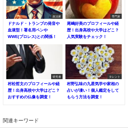
政治家
専門家
ドナルド・トランプの発音や
尾嶋好美のプロフィールや経
血液型！署名用ペンや
歴！出身高校や大学はどこ？
WWE(プロレス)との関係！
人気実験をチェック！
研究者
タレント
村松哲文のプロフィールや経
村野弘味の九星気学や家相の
歴！出身高校や大学はどこ？
占いが凄い！個人鑑定をして
おすすめの仏像を調査！
もらう方法を調査！
関連キーワード