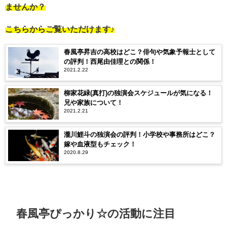
ませんか？
こちらからご覧いただけます♪
春風亭昇吉の高校はどこ？俳句や気象予報士として
の評判！西尾由佳理との関係！
2021.2.22
柳家花緑(真打)の独演会スケジュールが気になる！
兄や家族について！
2021.2.21
瀧川鯉斗の独演会の評判！小学校や事務所はどこ？
嫁や血液型もチェック！
2020.8.29
春風亭ぴっかり☆の活動に注目