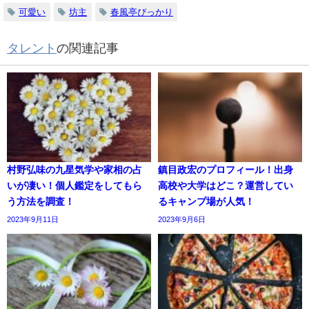
可愛い
坊主
春風亭ぴっかり
タレント
の関連記事
村野弘味の九星気学や家相の占
鎮目政宏のプロフィール！出身
いが凄い！個人鑑定をしてもら
高校や大学はどこ？運営してい
う方法を調査！
るキャンプ場が人気！
2023年9月11日
2023年9月6日