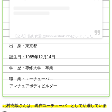
【公式】筋肉食堂(@kinnikushokudo)がシェアした投稿
-
201
出 身：東京都
誕生日：1985年12月14日
学 歴：専修大学 卒業
職 業：ユーチューバ―
アマチュアボディビルダー
北村克哉さんは、現在ユーチューバ―として活躍していま