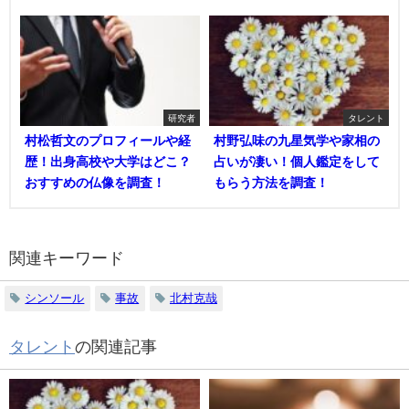
研究者
タレント
村松哲文のプロフィールや経
村野弘味の九星気学や家相の
歴！出身高校や大学はどこ？
占いが凄い！個人鑑定をして
おすすめの仏像を調査！
もらう方法を調査！
関連キーワード
シンソール
事故
北村克哉
タレント
の関連記事