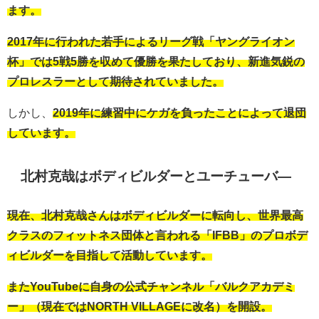
ます。
2017年に行われた若手によるリーグ戦「ヤングライオン
杯」では5戦5勝を収めて優勝を果たしており、新進気鋭の
プロレスラーとして期待されていました。
しかし、
2019年に練習中にケガを負ったことによって退団
しています。
北村克哉はボディビルダーとユーチューバ―
現在、北村克哉さんはボディビルダーに転向し、世界最高
クラスのフィットネス団体と言われる「IFBB」のプロボデ
ィビルダーを目指して活動しています。
またYouTubeに自身の公式チャンネル「バルクアカデミ
ー」（現在ではNORTH VILLAGEに改名）を開設。