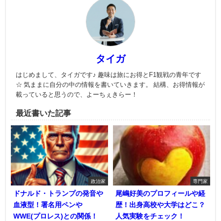
タイガ
はじめまして、タイガです♪ 趣味は旅にお得とF1観戦の青年です
☆ 気ままに自分の中の情報を書いていきます。 結構、お得情報が
載っていると思うので、よーちぇきらー！
最近書いた記事
政治家
専門家
ドナルド・トランプの発音や
尾嶋好美のプロフィールや経
血液型！署名用ペンや
歴！出身高校や大学はどこ？
WWE(プロレス)との関係！
人気実験をチェック！