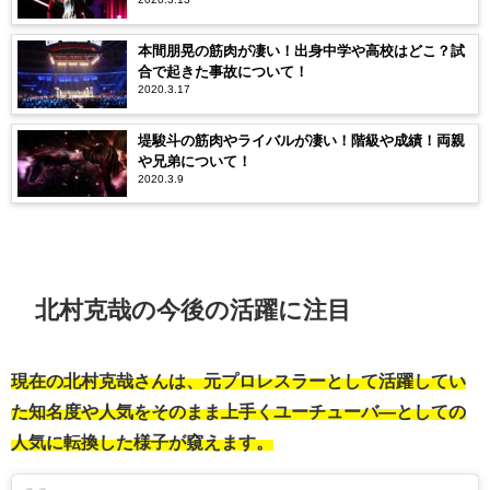
本間朋晃の筋肉が凄い！出身中学や高校はどこ？試
合で起きた事故について！
2020.3.17
堤駿斗の筋肉やライバルが凄い！階級や成績！両親
や兄弟について！
2020.3.9
北村克哉の今後の活躍に注目
現在の北村克哉さんは、元プロレスラーとして活躍してい
た知名度や人気をそのまま上手くユーチューバ―としての
人気に転換した様子が窺えます。