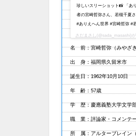
珍しいスリーショット📸 「あ
者の宮崎哲弥さん、若槻千夏さんと 
#ありえへん世界 #宮崎哲弥 #若槻
さだまさし
(@sada_masash
名 前：宮崎哲弥（みやざ
出 身：福岡県久留米市
誕生日：1962年10月10日
年 齢：57歳
学 歴：慶應義塾大学文学
職 業：評論家・コメンテ
所 属：アルターブレイン