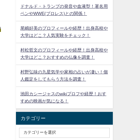
ドナルド・トランプの発音や血液型！署名用
ペンやWWE(プロレス)との関係！
尾嶋好美のプロフィールや経歴！出身高校や
価
大学はどこ？人気実験をチェック！
村松哲文のプロフィールや経歴！出身高校や
大学はどこ？おすすめの仏像を調査！
村野弘味の九星気学や家相の占いが凄い！個
人鑑定をしてもらう方法を調査！
池田カシージャスのwikiプロフや経歴！おす
すめの映画が気になる！
カテゴリー