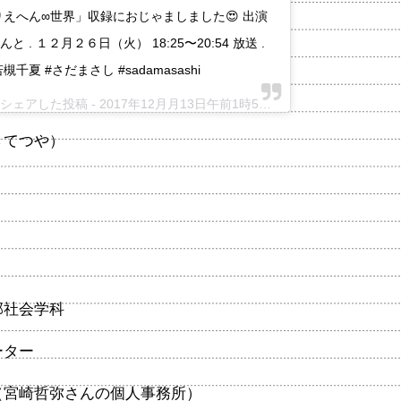
りえへん∞世界」収録におじゃましました😍 出演
. １２月２６日（火） 18:25〜20:54 放送 .
千夏 #さだまさし #sadamasashi
i)がシェアした投稿 -
2017年12月月13日午前1時57分PST
きてつや）
部社会学科
ーター
（宮崎哲弥さんの個人事務所）