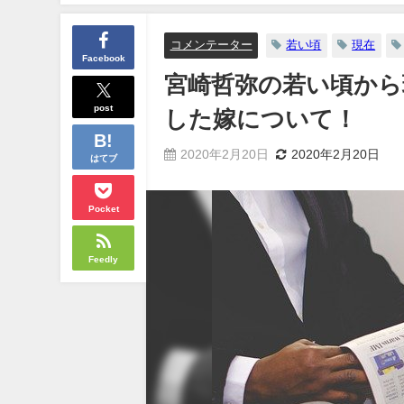
コメンテーター
若い頃
現在
Facebook
宮崎哲弥の若い頃から
post
した嫁について！
2020年2月20日
2020年2月20日
はてブ
Pocket
Feedly