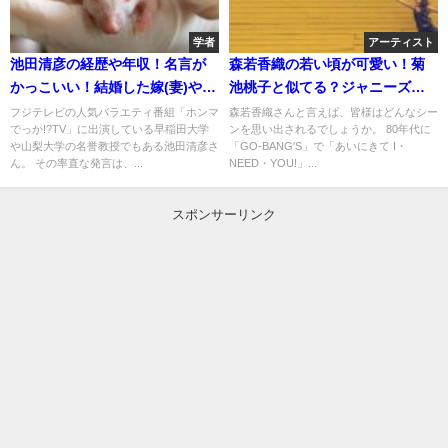
学者
アーティスト
池田清彦の経歴や年収！名言が
森若香織の若い頃が可愛い！菊
かっこいい！結婚した嫁(妻)や子
池桃子と似てる？ジャニーズや
供について！
石野卓球との関係！
フジテレビの人気バラエティ番組「ホンマ
森若香織さんと言えば、皆様はどんなシー
でっか!?TV」に出演している早稲田大学
ンを思い出されるでしょうか。 80年代に
や山梨大学の名誉教授でもある池田清彦さ
「GO-BANG'S」で「あいにきて I・
ん。 その率直な発言は、...
NEED・YOU!」...
スポンサーリンク