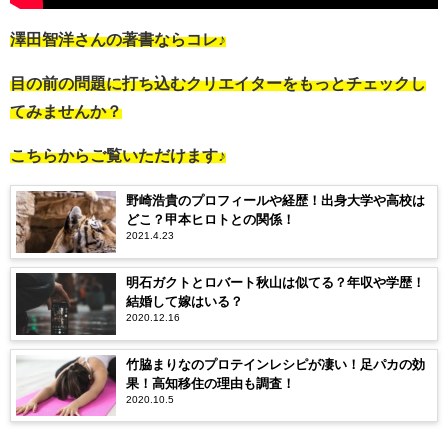
澤田智洋さんの著書ならコレ♪
目の前の問題に打ち込むクリエイターをもっとチェックし
てみませんか？
こちらからご覧いただけます♪
野崎浩貴のプロフィールや経歴！出身大学や高校は
どこ？甲本ヒロトとの関係！
2021.4.23
明石ガクトとロバート秋山は似てる？年収や学歴！
結婚して嫁はいる？
2020.12.16
竹脇まりなのプロテインレシピが凄い！足パカの効
果！高知移住の理由も調査！
2020.10.5