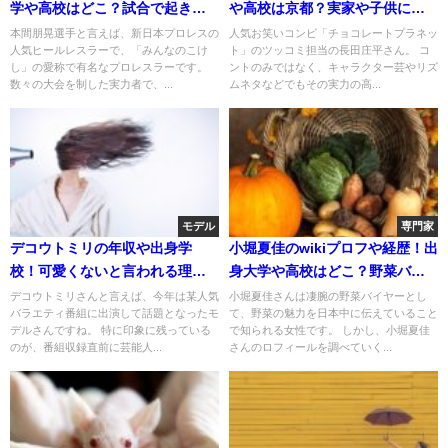
学や高校はどこ？試合で起きた
や高校は京都？実家や子供につ
事故について！
いて！
本間朋晃選手と言えば、新日本プロレスの
人気お笑いコンビ「チョコレートプラネッ
人気ヒールレスラーで、「みんなのこけ
ト」のツッコミ担当の長田庄平さん。 コ
し」の愛称で有名なプロレスラーです。
ントのみではなく、キャラクター芸やリズ
数々の大会を制した実力者で、...
ムネタなどでもその実力の高...
モデル
専門家
デコウトミリの年収や出身学
小堀夏佳のwikiプロフや経歴！出
校！可愛くないと言われる理
身大学や高校はどこ？野菜バイ
由！弟との逸話が凄い！
ヤーとしての実績！
デコウトミリさんと言えば、今年は某人気
小堀夏佳さんは凄腕の野菜バイヤーとし
バラエティ番組に出演して話題となったモ
て、野菜の魅力を日本中に伝えていること
デルさんですね。 特に印象に残っている
で知られる女性です。 しかし、小堀夏佳
のが、番組収録直前に芸能人...
さんのロフィールを調べていく...