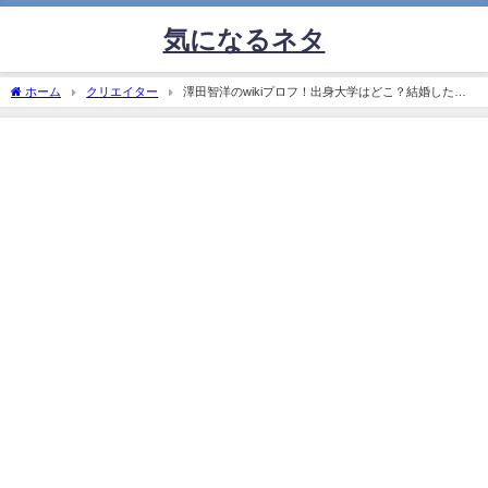
気になるネタ
ホーム
クリエイター
澤田智洋のwikiプロフ！出身大学はどこ？結婚した嫁
や息子について！