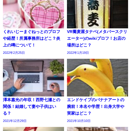
くれいじーまぐねっとのプロフ
VR蕎麦屋タナベ(メタバースクリ
や経歴！所属事務所はどこ？炎
エーター)のwikiプロフ！お店の
上の噂について！
場所はどこ？
2022年2月25日
2022年1月19日
澤本嘉光の年収！西野七瀬との
エンドケイプのバナナアートの
関係！結婚して妻や子供はい
腕前！本名や学歴！出身大学や
る？
実家はどこ？
2021年12月29日
2021年10月10日