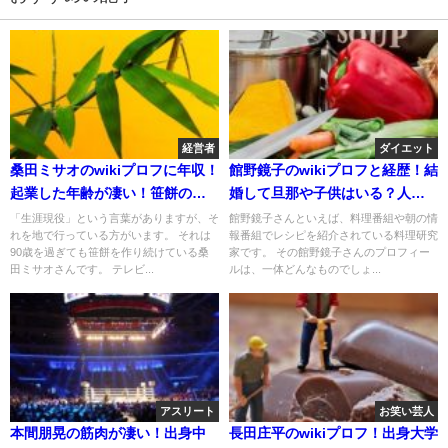
経営者
ダイエット
桑田ミサオのwikiプロフに年収！
館野鏡子のwikiプロフと経歴！結
起業した年齢が凄い！笹餅のレ
婚して旦那や子供はいる？人気
シピ！
のレシピは？
「生涯現役」という言葉がありますが、そ
館野鏡子さんといえば、料理番組や朝の情
れを地で行っている方がいます。 それは
報番組でレシピを紹介されている料理研究
90歳を過ぎても笹餅を作り続けている桑
家です。 その館野鏡子さんのプロフィー
田ミサオさんです。 テレビ...
ルは、一体どんなものでしょ...
アスリート
お笑い芸人
本間朋晃の筋肉が凄い！出身中
長田庄平のwikiプロフ！出身大学