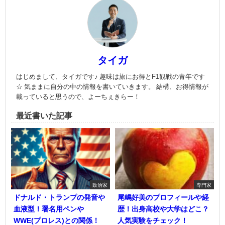
タイガ
はじめまして、タイガです♪ 趣味は旅にお得とF1観戦の青年です
☆ 気ままに自分の中の情報を書いていきます。 結構、お得情報が
載っていると思うので、よーちぇきらー！
最近書いた記事
政治家
専門家
ドナルド・トランプの発音や
尾嶋好美のプロフィールや経
血液型！署名用ペンや
歴！出身高校や大学はどこ？
WWE(プロレス)との関係！
人気実験をチェック！