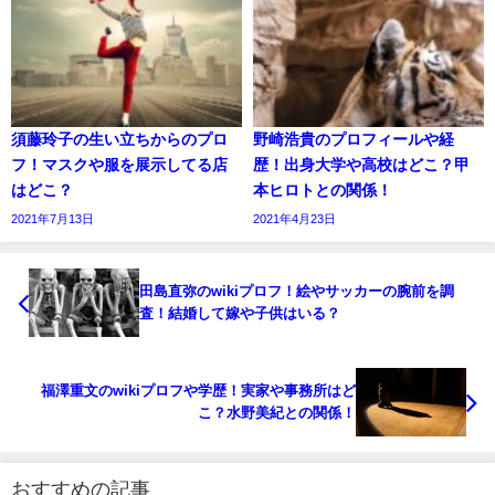
須藤玲子の生い立ちからのプロ
野崎浩貴のプロフィールや経
フ！マスクや服を展示してる店
歴！出身大学や高校はどこ？甲
はどこ？
本ヒロトとの関係！
2021年7月13日
2021年4月23日
田島直弥のwikiプロフ！絵やサッカーの腕前を調
査！結婚して嫁や子供はいる？
福澤重文のwikiプロフや学歴！実家や事務所はど
こ？水野美紀との関係！
おすすめの記事