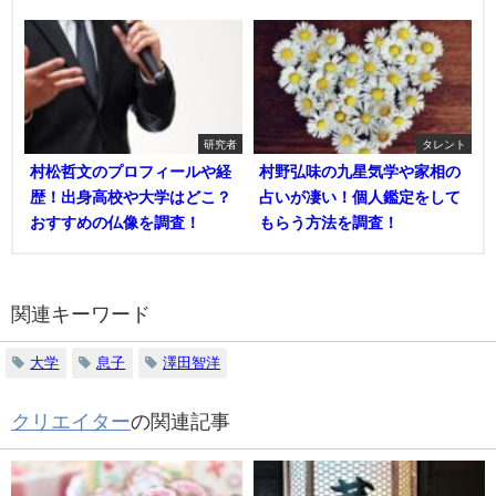
研究者
タレント
村松哲文のプロフィールや経
村野弘味の九星気学や家相の
歴！出身高校や大学はどこ？
占いが凄い！個人鑑定をして
おすすめの仏像を調査！
もらう方法を調査！
関連キーワード
大学
息子
澤田智洋
クリエイター
の関連記事