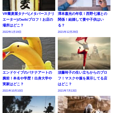
VR蕎麦屋タナベ(メタバースクリ
澤本嘉光の年収！西野七瀬との
エーター)のwikiプロフ！お店の
関係！結婚して妻や子供はい
場所はどこ？
る？
2022年1月19日
2021年12月29日
エンドケイプのバナナアートの
須藤玲子の生い立ちからのプロ
腕前！本名や学歴！出身大学や
フ！マスクや服を展示してる店
実家はどこ？
はどこ？
2021年10月10日
2021年7月13日