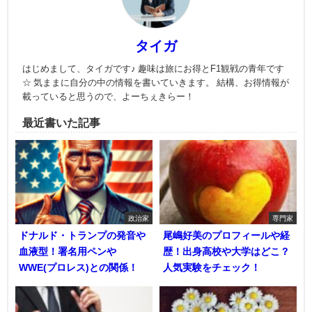
タイガ
はじめまして、タイガです♪ 趣味は旅にお得とF1観戦の青年です
☆ 気ままに自分の中の情報を書いていきます。 結構、お得情報が
載っていると思うので、よーちぇきらー！
最近書いた記事
政治家
専門家
ドナルド・トランプの発音や
尾嶋好美のプロフィールや経
血液型！署名用ペンや
歴！出身高校や大学はどこ？
WWE(プロレス)との関係！
人気実験をチェック！