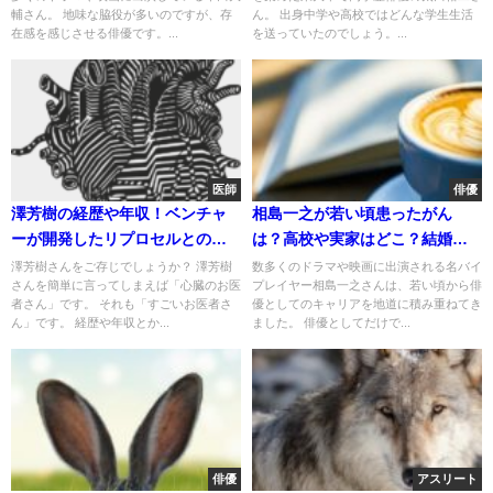
輔さん。 地味な脇役が多いのですが、存
ん。 出身中学や高校ではどんな学生生活
在感を感じさせる俳優です。...
を送っていたのでしょう。...
医師
俳優
澤芳樹の経歴や年収！ベンチャ
相島一之が若い頃患ったがん
ーが開発したリプロセルとの関
は？高校や実家はどこ？結婚し
係！
た嫁や子供について！
澤芳樹さんをご存じでしょうか？ 澤芳樹
数多くのドラマや映画に出演される名バイ
さんを簡単に言ってしまえば「心臓のお医
プレイヤー相島一之さんは、若い頃から俳
者さん」です。 それも「すごいお医者さ
優としてのキャリアを地道に積み重ねてき
ん」です。 経歴や年収とか...
ました。 俳優としてだけで...
俳優
アスリート