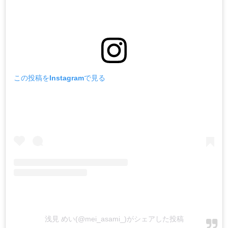
この投稿をInstagramで見る
浅見 めい(@mei_asami_)がシェアした投稿