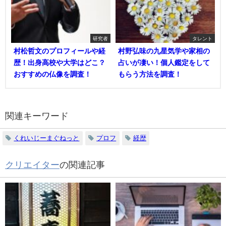
研究者
タレント
村松哲文のプロフィールや経
村野弘味の九星気学や家相の
歴！出身高校や大学はどこ？
占いが凄い！個人鑑定をして
おすすめの仏像を調査！
もらう方法を調査！
関連キーワード
くれいじーまぐねっと
プロフ
経歴
クリエイター
の関連記事