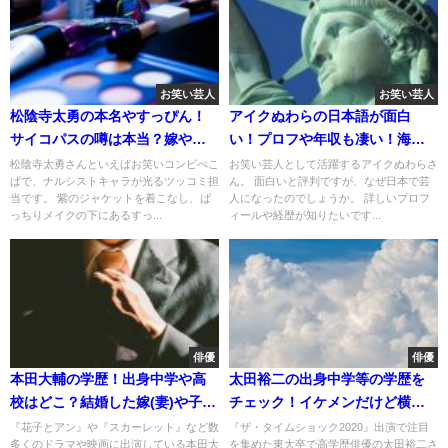
お笑い芸人
お笑い芸人
松陰寺太勇の本名やすっぴん！
アイクぬわらの日本語が面白
サイコパスの噂は本当？嫁や子
い！プロフや年収も凄い！海外
供について！
での反応は？
松陰寺太勇さんといえばお笑いコンビぺこ
お笑い芸人として活躍するアイクぬわらさ
ぱで、ナルシストキャラが光るツッコミ担
ん。 面白いと評判ですが、なぜ日本で芸
当です。 紫のジャケットを着こなし、ば
人になったのでしょうか。 詳しいプロフ
っちりメイクの下にあるすっ...
ィールや経歴が知りたいです...
俳優
俳優
本田大輔の学歴！出身中学や高
太田裕二の出身中学等の学歴を
校はどこ？結婚した嫁(妻)や子供
チェック！イケメンだけど横浜
はいる？
流星に似てる？
『花子とアン』や『スカーレット』など数
『ザ・タイムショック2020』出演で注目
多くのドラマや映画に出演している本田大
を集めた東大卒で高学歴俳優の太田裕二さ