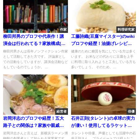
作家
料理研究家
柳田邦男のプロフや代表作！講
工藤詩織(豆腐マイスター)のwiki
演会は行われてる？家族構成(息
プロフや経歴！油揚げレシピを
子や娘)について！
調査！
柳田邦男さんは長年ノンフィクション作家
健康のために糖質を気にしている方は多く
として活動してきた方です。 評論家とし
います。 お米などの代わりに豆腐を上手
ての活動をしていますが、講演会活動など
に料理に取り入れようと工夫している方も
もしているのでしょうか。 ...
多いでしょう。 そのため、...
経営者
俳優
岩岡洋志のプロフや経歴！五大
石井正則(タレント)の卓球の実力
路子との関係は？家族や親戚に
が凄い！使用してるラケットや
ついて！
ラバーはどこ？
岩岡洋志さんと言えば、新横浜ラーメン博
タレントや俳優、声優としても活躍中の石
物館の創業者として知られる実業家です。
井正則さん。 プライベートでは様々なこ