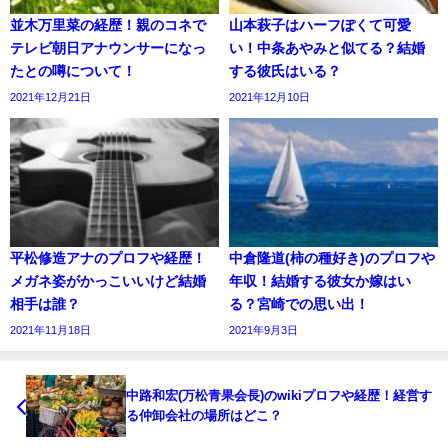
並木万里菜の経歴！親のコネで
山本萩子はハーフぽくて可愛
テレビ朝日アナウンサーになっ
い！中条あやみと似てる？結婚
たとの噂について！
する彼氏はいる？
2021年12月21日
2021年12月10日
平松修造アナのプロフや経歴！
中倉隆道(柿の種好き)のプロフや
メガネ姿がかっこいいけど結婚
年収！結婚する彼女か嫁はい
相手は誰？
る？宮崎での思い出！
2021年11月18日
2021年9月3日
中路和宏(万松青果会長)のwikiプロフや経歴！経営す
る仲卸会社の場所はどこ？