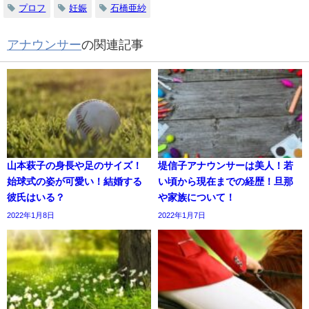
プロフ
妊娠
石橋亜紗
アナウンサー
の関連記事
山本萩子の身長や足のサイズ！
堤信子アナウンサーは美人！若
始球式の姿が可愛い！結婚する
い頃から現在までの経歴！旦那
彼氏はいる？
や家族について！
2022年1月8日
2022年1月7日