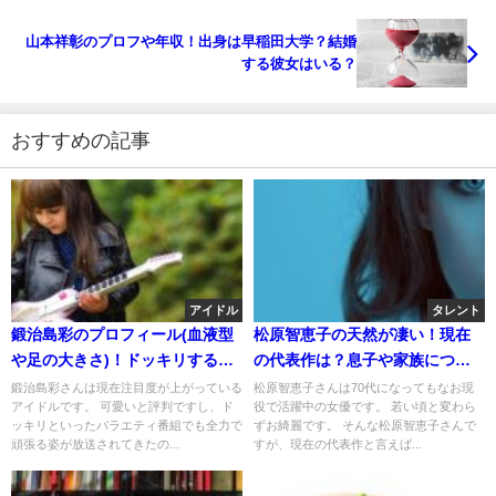
山本祥彰のプロフや年収！出身は早稲田大学？結婚
する彼女はいる？
おすすめの記事
アイドル
タレント
鍛治島彩のプロフィール(血液型
松原智恵子の天然が凄い！現在
や足の大きさ)！ドッキリするほ
の代表作は？息子や家族につい
ど可愛い！
て！
鍛治島彩さんは現在注目度が上がっている
松原智恵子さんは70代になってもなお現
アイドルです。 可愛いと評判ですし、ド
役で活躍中の女優です。 若い頃と変わら
ッキリといったバラエティ番組でも全力で
ずお綺麗です。 そんな松原智恵子さんで
頑張る姿が放送されてきたの...
すが、現在の代表作と言えば...