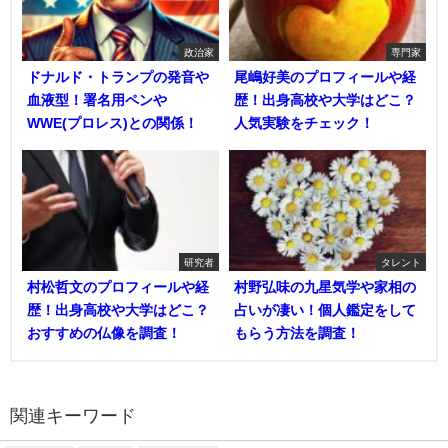
政治家
専門家
ドナルド・トランプの発音や
尾嶋好美のプロフィールや経
血液型！署名用ペンや
歴！出身高校や大学はどこ？
WWE(プロレス)との関係！
人気実験をチェック！
研究者
タレント
村松哲文のプロフィールや経
村野弘味の九星気学や家相の
歴！出身高校や大学はどこ？
占いが凄い！個人鑑定をして
おすすめの仏像を調査！
もらう方法を調査！
関連キーワード