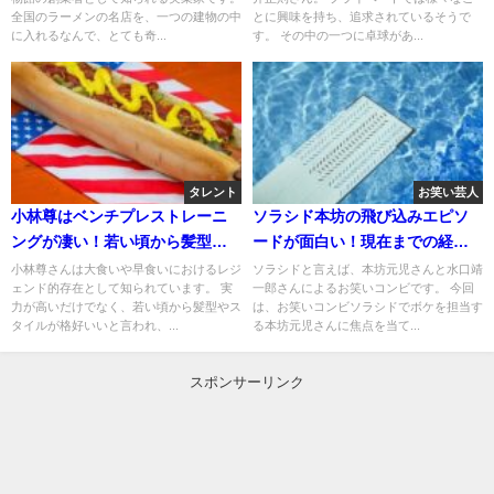
全国のラーメンの名店を、一つの建物の中
とに興味を持ち、追求されているそうで
に入れるなんで、とても奇...
す。 その中の一つに卓球があ...
タレント
お笑い芸人
小林尊はベンチプレストレーニ
ソラシド本坊の飛び込みエピソ
ングが凄い！若い頃から髪型が
ードが面白い！現在までの経
格好いい！
歴！ジュニアとの関係！
小林尊さんは大食いや早食いにおけるレジ
ソラシドと言えば、本坊元児さんと水口靖
ェンド的存在として知られています。 実
一郎さんによるお笑いコンビです。 今回
力が高いだけでなく、若い頃から髪型やス
は、お笑いコンビソラシドでボケを担当す
タイルが格好いいと言われ、...
る本坊元児さんに焦点を当て...
スポンサーリンク