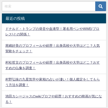
最近の投稿
ドナルド・トランプの発音や血液型！署名用ペンやWWE(プロ
レス)との関係！
尾嶋好美のプロフィールや経歴！出身高校や大学はどこ？人気
実験をチェック！
村松哲文のプロフィールや経歴！出身高校や大学はどこ？おす
すめの仏像を調査！
村野弘味の九星気学や家相の占いが凄い！個人鑑定をしてもら
う方法を調査！
池田カシージャスのwikiプロフや経歴！おすすめの映画が気にな
る！