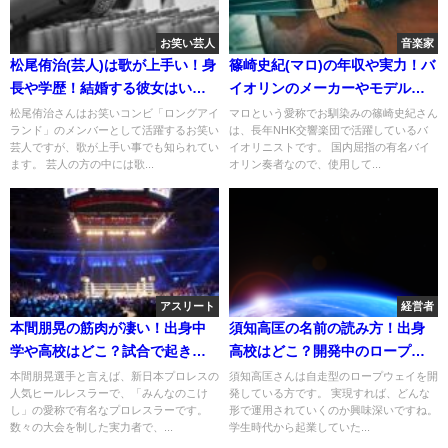
お笑い芸人
音楽家
松尾侑治(芸人)は歌が上手い！身
篠崎史紀(マロ)の年収や実力！バ
長や学歴！結婚する彼女はい
イオリンのメーカーやモデル！
る？
家族構成が凄い！
松尾侑治さんはお笑いコンビ「ロングアイ
マロという愛称でお馴染みの篠崎史紀さん
ランド」のメンバーとして活躍するお笑い
は、長年NHK交響楽団で活躍しているバ
芸人ですが、歌が上手い事でも知られてい
イオリニストです。 国内屈指の有名バイ
ます。 芸人の方の中には歌...
オリン奏者なので、使用して...
アスリート
経営者
本間朋晃の筋肉が凄い！出身中
須知高匡の名前の読み方！出身
学や高校はどこ？試合で起きた
高校はどこ？開発中のロープウ
事故について！
ェイが凄い！
本間朋晃選手と言えば、新日本プロレスの
須知高匡さんは自走型のロープウェイを開
人気ヒールレスラーで、「みんなのこけ
発している方です。 実現すれば、どんな
し」の愛称で有名なプロレスラーです。
形で運用されていくのか興味深いですね。
数々の大会を制した実力者で、...
学生時代から起業していた...