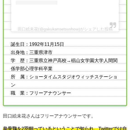
田口絵未花(@gakukansetsushow)がシェアした投稿
誕生日：1992年11月15日
出身地：三重県津市
学 歴：三重県立神戸高校→椙山女学園大学人間関
係学部心理学科卒業
所 属：ショータイムスタジオウィッチステーショ
ン
職 業：フリーアナウンサー
田口絵未花さんはフリーアナウンサーです。
烏骨鶏を2羽飼っているということで知られ、Twitterでは自