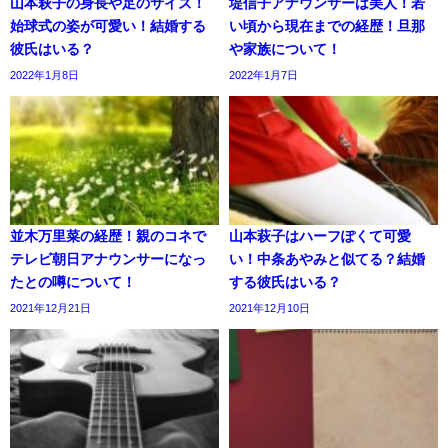
山本萩子の身長や足のサイズ！
堤信子アナウンサーは美人！若
始球式の姿が可愛い！結婚する
い頃から現在までの経歴！旦那
彼氏はいる？
や家族について！
2022年1月8日
2022年1月7日
並木万里菜の経歴！親のコネで
山本萩子はハーフぽくて可愛
テレビ朝日アナウンサーになっ
い！中条あやみと似てる？結婚
たとの噂について！
する彼氏はいる？
2021年12月21日
2021年12月10日