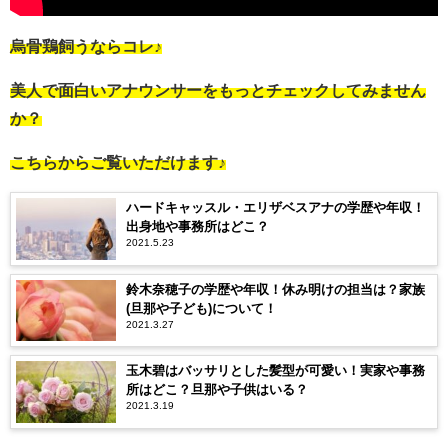
烏骨鶏飼うならコレ♪
美人で面白いアナウンサーをもっとチェックしてみません
か？
こちらからご覧いただけます♪
ハードキャッスル・エリザベスアナの学歴や年収！
出身地や事務所はどこ？
2021.5.23
鈴木奈穂子の学歴や年収！休み明けの担当は？家族
(旦那や子ども)について！
2021.3.27
玉木碧はバッサリとした髪型が可愛い！実家や事務
所はどこ？旦那や子供はいる？
2021.3.19