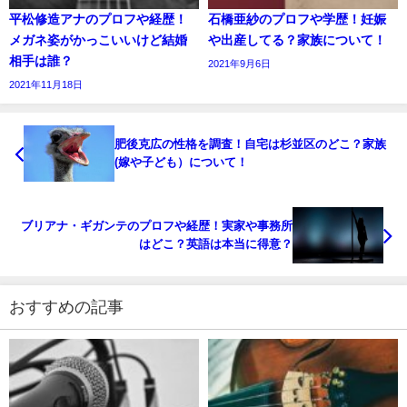
平松修造アナのプロフや経歴！
石橋亜紗のプロフや学歴！妊娠
メガネ姿がかっこいいけど結婚
や出産してる？家族について！
相手は誰？
2021年9月6日
2021年11月18日
肥後克広の性格を調査！自宅は杉並区のどこ？家族
(嫁や子ども）について！
ブリアナ・ギガンテのプロフや経歴！実家や事務所
はどこ？英語は本当に得意？
おすすめの記事