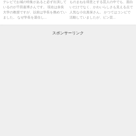
や家族について！
は何者？
テレビでお城の特集があると必ず出演して
ものまねを得意とする芸人の中でも、面白
いるのが千田嘉博さんです。 現在は奈良
いだけでなく、かわいらしさも見える点で
大学の教授ですが、以前は学長を務めてい
人気な小出真保さん。 かつてはコンビで
ました。 なぜ学長を退任し...
活動していましたが、ピン芸...
スポンサーリンク