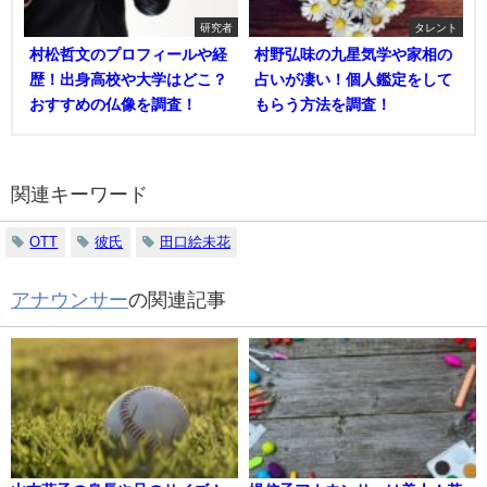
研究者
タレント
村松哲文のプロフィールや経
村野弘味の九星気学や家相の
歴！出身高校や大学はどこ？
占いが凄い！個人鑑定をして
おすすめの仏像を調査！
もらう方法を調査！
関連キーワード
OTT
彼氏
田口絵未花
アナウンサー
の関連記事