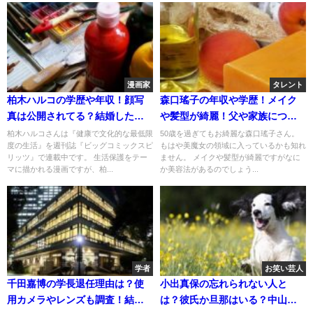
漫画家
タレント
柏木ハルコの学歴や年収！顔写
森口瑤子の年収や学歴！メイク
真は公開されてる？結婚した旦
や髪型が綺麗！父や家族につい
那か彼氏はいる？
て！
柏木ハルコさんは『健康で文化的な最低限
50歳を過ぎてもお綺麗な森口瑤子さん。
度の生活』を週刊誌『ビッグコミックスピ
もはや美魔女の領域に入っているかも知れ
リッツ』で連載中です。 生活保護をテー
ません。 メイクや髪型が綺麗ですがなに
マに描かれる漫画ですが、柏...
か美容法があるのでしょう...
学者
お笑い芸人
千田嘉博の学長退任理由は？使
小出真保の忘れられない人と
用カメラやレンズも調査！結婚
は？彼氏か旦那はいる？中山と