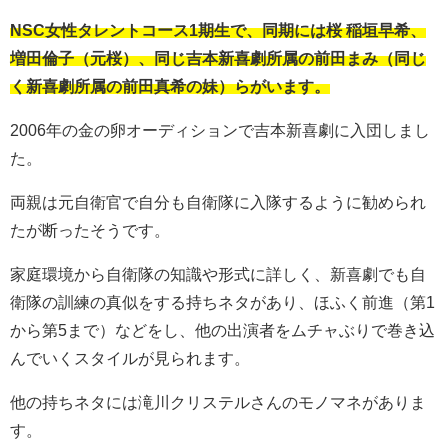
NSC女性タレントコース1期生で、同期には桜 稲垣早希、
増田倫子（元桜）、同じ吉本新喜劇所属の前田まみ（同じ
く新喜劇所属の前田真希の妹）らがいます。
2006年の金の卵オーディションで吉本新喜劇に入団しまし
た。
両親は元自衛官で自分も自衛隊に入隊するように勧められ
たが断ったそうです。
家庭環境から自衛隊の知識や形式に詳しく、新喜劇でも自
衛隊の訓練の真似をする持ちネタがあり、ほふく前進（第1
から第5まで）などをし、他の出演者をムチャぶりで巻き込
んでいくスタイルが見られます。
他の持ちネタには滝川クリステルさんのモノマネがありま
す。