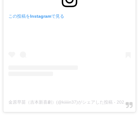
この投稿をInstagramで見る
金原早苗（吉本新喜劇）(@kiiiiin37)がシェアした投稿
-
2020年 1月月22日午後7時38分PST