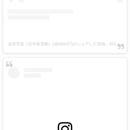
金原早苗（吉本新喜劇）(@kiiiiin37)がシェアした投稿
-
2019年12月月13日午前5時53分PST