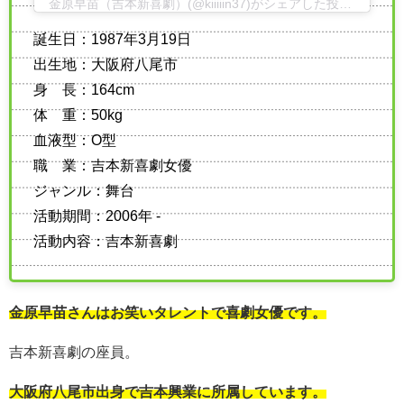
金原早苗（吉本新喜劇）(@kiiiiin37)がシェアした投稿
-
2020
誕生日：1987年3月19日
出生地：大阪府八尾市
身 長：164cm
体 重：50kg
血液型：O型
職 業：吉本新喜劇女優
ジャンル：舞台
活動期間：2006年 -
活動内容：吉本新喜劇
金原早苗さんはお笑いタレントで喜劇女優です。
吉本新喜劇の座員。
大阪府八尾市出身で吉本興業に所属しています。