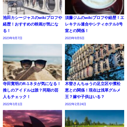
池田カシージャスのwikiプロフや
須藤ジムのwikiプロフや経歴！エ
経歴！おすすめの映画が気にな
レキテル連合やシティホテル3号
る！
室との関係！
2023年9月7日
2023年9月5日
寺田寛明のR-1ネタが気になる！
木曽さんちゅうの足立区や濱松
推しのアイドルは誰？同期の芸
恵との関係！現在は浅草グルメ
人もチェック！
王？嫁や子供はいる？
2022年3月1日
2022年2月24日