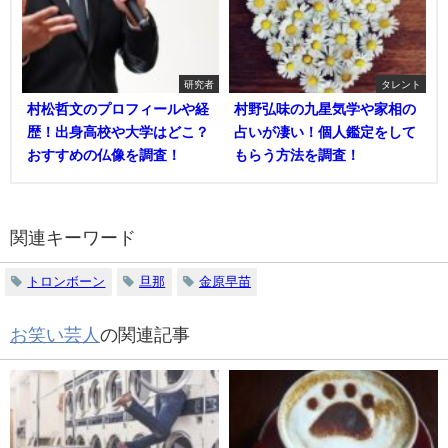
研究者
タレント
村松哲文のプロフィールや経
村野弘味の九星気学や家相の
歴！出身高校や大学はどこ？
占いが凄い！個人鑑定をして
おすすめの仏像を調査！
もらう方法を調査！
関連キーワード
トロンボーン
旦那
金原早苗
お笑い芸人
の関連記事