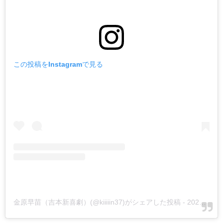
この投稿をInstagramで見る
金原早苗（吉本新喜劇）(@kiiiiin37)がシェアした投稿
-
2020年 5月月1日午後9時11分PDT