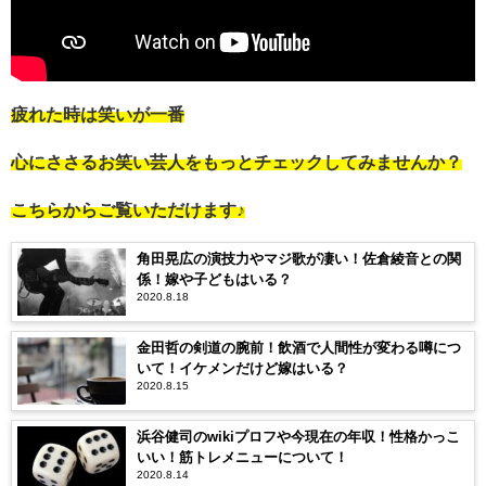
疲れた時は笑いが一番
心にささるお笑い芸人をもっとチェックしてみませんか？
こちらからご覧いただけます♪
角田晃広の演技力やマジ歌が凄い！佐倉綾音との関
係！嫁や子どもはいる？
2020.8.18
金田哲の剣道の腕前！飲酒で人間性が変わる噂につ
いて！イケメンだけど嫁はいる？
2020.8.15
浜谷健司のwikiプロフや今現在の年収！性格かっこ
いい！筋トレメニューについて！
2020.8.14