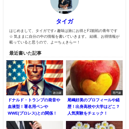
タイガ
はじめまして、タイガです♪ 趣味は旅にお得とF1観戦の青年です
☆ 気ままに自分の中の情報を書いていきます。 結構、お得情報が
載っていると思うので、よーちぇきらー！
最近書いた記事
政治家
専門家
ドナルド・トランプの発音や
尾嶋好美のプロフィールや経
血液型！署名用ペンや
歴！出身高校や大学はどこ？
WWE(プロレス)との関係！
人気実験をチェック！