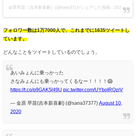
金原早苗（吉本新喜劇）(@kiiiiin37)がシェアした投稿
-
2020年 5月月11日午前1時32分PDT
フォロワー数は1万7000人で、これまでに1635ツイートし
ています。
どんなことをツイートしているのでしょう。
あいみょんに乗っかった
さなみょんにも乗っかってくるなー！！！！😱
https://t.co/p9GAK5l49U
pic.twitter.com/UYboIRQzrV
— 金原 早苗(吉本新喜劇) (@sana37377)
August 10,
2020