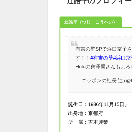
辻皓平のプロフィー
辻皓平（つじ こうへい）
有吉の壁SPで浜口京子
す！！
#有吉の壁
#浜口京
Huluの會澤翼さんもよ
— ニッポンの社長 辻 (@tsuj
誕生日：1986年11月15日」
出身地：京都府
所 属：吉本興業