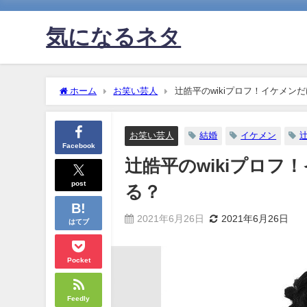
気になるネタ
ホーム
お笑い芸人
辻皓平のwikiプロフ！イケメン
お笑い芸人
結婚
イケメン
Facebook
辻皓平のwikiプロ
post
る？
2021年6月26日
2021年6月26日
はてブ
Pocket
Feedly