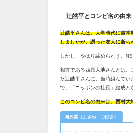
辻皓平とコンビ名の由来
辻皓平さんは、大学時代に吉本
しましたが、誘った友人に断ら
しかし、やはり諦められず、NS
相方である西原大地さんとは、
た辻皓平さんに、当時組んでい
で、「ニッポンの社長」結成と
このコンビ名の由来は、西村大
与沢翼（よざわ つばさ）